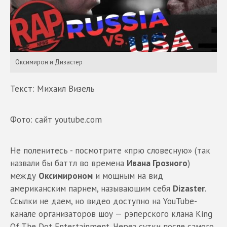
Оксимирон и Дизастер
Текст: Михаил Визель
Фото: сайт youtube.com
Не поленитесь - посмотрите «прю словесную» (так
назвали бы баттл во времена
Ивана Грозного
)
между
Оксимироном
и мощным на вид
американским парнем, называющим себя
Dizaster
.
Ссылки не даем, но видео доступно на YouTube-
канале организаторов шоу — рэперского клана King
Of The Dot Entertainment. Через сутки после самого