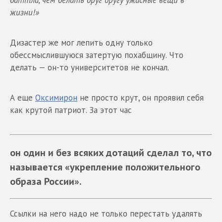
баттла, чем делать друг другу ужасные вещи в
жизни!»
Дизастер же мог лепить одну только
обессмыслившуюся затертую похабщину. Что
делать — он-то университетов не кончал.
А еще
Оксимирон
не просто крут, он проявил себя
как крутой патриот. За этот час
он один и без всяких дотаций сделал то, что
называется «укрепление положительного
образа России».
Ссылки на него надо не только перестать удалять