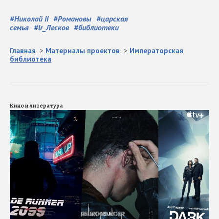
#
Николай II
#
Романовы
#
царская
семья
#
lr_Лесков
#
библиотеки
Главная
>
Материалы проектов
>
Императорская
библиотека
Кино и литература