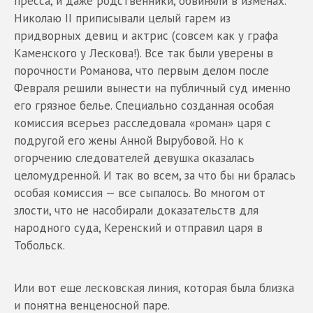
пресса, и даже родственники, обвиняли в изменах.
Николаю II приписывали целый гарем из
придворных девиц и актрис (совсем как у графа
Каменского у Лескова!). Все так были уверены в
порочности Романова, что первым делом после
Февраля решили вынести на публичный суд именно
его грязное белье. Специально созданная особая
комиссия всерьез расследовала «роман» царя с
подругой его жены Анной Вырубовой. Но к
огорчению следователей девушка оказалась
целомудренной. И так во всем, за что бы ни бралась
особая комиссия — все сыпалось. Во многом от
злости, что не насобирали доказательств для
народного суда, Керенский и отправил царя в
Тобольск.
Или вот еще лесковская линия, которая была близка
и понятна венценосной паре.