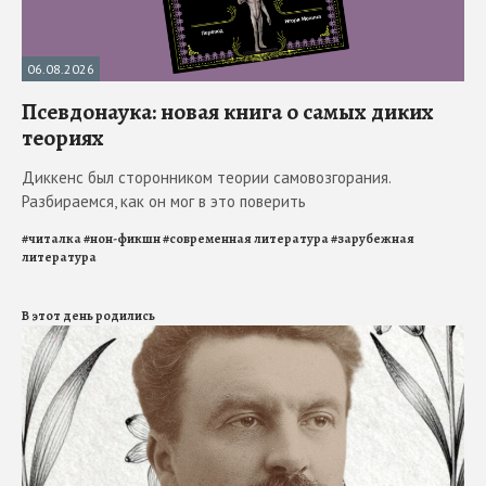
06.08.2026
Псевдонаука: новая книга о самых диких
теориях
Диккенс был сторонником теории самовозгорания.
Разбираемся, как он мог в это поверить
#
читалка
#
нон-фикшн
#
современная литература
#
зарубежная
литература
В этот день родились