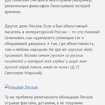
Достоевским считалось некоторыми (например,
религиозным философом Леонтьевым) потерей
времени.
Другое дело Лесков. Если и был объективный
писатель в императорской России — то это Николай
Семенович, сын «дремучего семинариста» и
обедневшей дворянки. А там, где объективность,
там и любовь народная. Не зря же
«русские люди
признают Лескова самым русским из русских
писателей и который всех глубже и шире знал
русский народ таким, каков он есть»
(Д. П.
Святополк-Мирский).
Ту же проблему религиозного обнищания Лесков
отражал фактами, деталями, а не теориями: