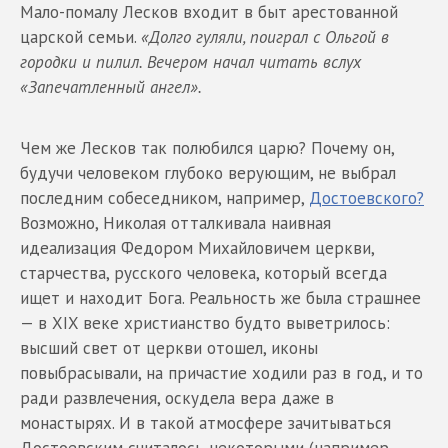
Мало-помалу Лесков входит в быт арестованной
царской семьи.
«Долго гуляли, поиграл с Ольгой в
городки и пилил. Вечером начал читать вслух
«Запечатленный ангел».
Чем же Лесков так полюбился царю? Почему он,
будучи человеком глубоко верующим, не выбрал
последним собеседником, например,
Достоевского?
Возможно, Николая отталкивала наивная
идеализация Федором Михайловичем церкви,
старчества, русского человека, который всегда
ищет и находит Бога. Реальность же была страшнее
— в XIX веке христианство будто выветрилось:
высший свет от церкви отошел, иконы
повыбрасывали, на причастие ходили раз в год, и то
ради развлечения, оскудела вера даже в
монастырях. И в такой атмосфере зачитываться