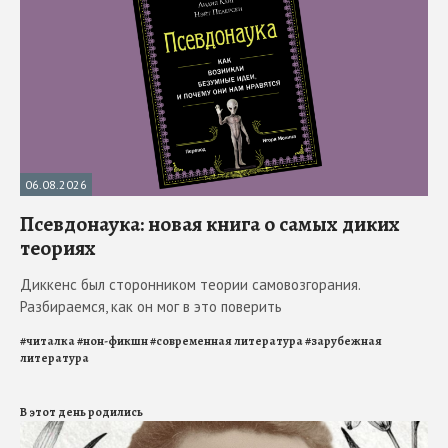
06.08.2026
Псевдонаука: новая книга о самых диких
теориях
Диккенс был сторонником теории самовозгорания.
Разбираемся, как он мог в это поверить
#
читалка
#
нон-фикшн
#
современная литература
#
зарубежная
литература
В этот день родились