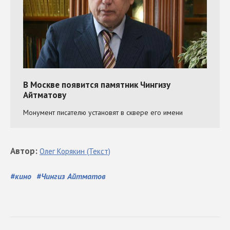
Автор
:
Олег
Корякин
(Текст)
#
кино
#
Чингиз Айтматов