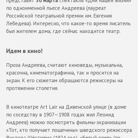
представит
30 марта
спектакль «Дни нашей жизни»
по одноименной пьесе Андреева (лауреат
Российской театральной премии им. Евгения
Лебедева). Интересно, что какое-то время писатель
был жителем дома, где сейчас находится театр.
Идем в кино!
Проза Андреева, считают киноведы, музыкальна,
красочна, кинематографична, так и просится на
экран. К его сюжетам обращаются режиссеры на
протяжении столетия.
В кинотеатре Art Lair на Дивенской улице (в доме
по соседству в 1907—1908 годах жил Леонид
Андреев) можно посмотреть фильмы-экранизации
«Тот, кто получает пощечины» шведского режиссера
Виктора Шёстрёма (1924 год), «Белый орел» (по