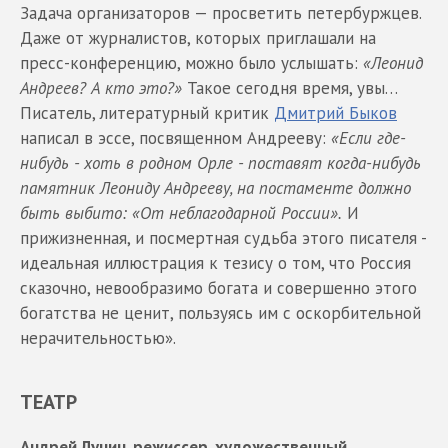
Задача организаторов — просветить петербуржцев.
Даже от журналистов, которых приглашали на
пресс-конференцию, можно было услышать:
«Леонид
Андреев? А кто это?»
Такое сегодня время, увы…
Писатель, литературный критик
Дмитрий Быков
написал в эссе, посвященном Андрееву:
«Если где-
нибудь - хоть в родном Орле - поставят когда-нибудь
памятник Леониду Андрееву, на постаменте должно
быть выбито: «От неблагодарной России».
И
прижизненная, и посмертная судьба этого писателя -
идеальная иллюстрация к тезису о том, что Россия
сказочно, невообразимо богата и совершенно этого
богатства не ценит, пользуясь им с оскорбительной
нерачительностью».
ТЕАТР
Андрей Лунин, режиссер, художественный