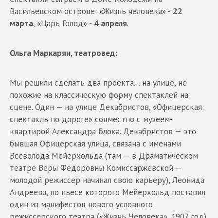
Васильевском острове: «Жизнь человека» -
22
марта
, «Царь Голод» -
4 апреля
.
Ольга Маркарян, театровед:
Мы решили сделать два проекта… на улице, не
похожие на классическую форму спектаклей на
сцене. Один — на улице Декабристов, «Офицерская:
спектакль по дороге» совместно с музеем-
квартирой Александра Блока. Декабристов — это
бывшая Офицерская улица, связана с именами
Всеволода Мейерхольда (там — в Драматическом
театре Веры Федоровны Комиссаржевской —
молодой режиссер начинал свою карьеру), Леонида
Андреева, по пьесе которого Мейерхольд поставил
один из манифестов нового условного
режиссерского театра («Жизнь Человека», 1907 год).