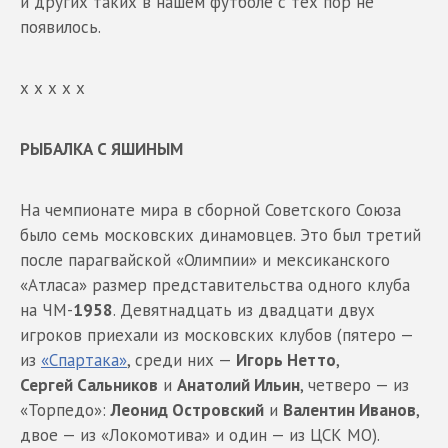
и других таких в нашем футболе с тех пор не
появилось.
х х х х х
РЫБАЛКА С ЯШИНЫМ
На чемпионате мира в сборной Советского Союза
было семь московских динамовцев. Это был третий
после парагвайской «Олимпии» и мексиканского
«Атласа» размер представительства одного клуба
на ЧМ-
1958
. Девятнадцать из двадцати двух
игроков приехали из московских клубов (пятеро —
из
«Спартака»
, среди них —
Игорь Нетто
,
Сергей
Сальников
и
Анатолий Ильин
, четверо — из
«Торпедо»:
Леонид Островский
и
Валентин
Иванов
,
двое — из «Локомотива» и один — из ЦСК МО).