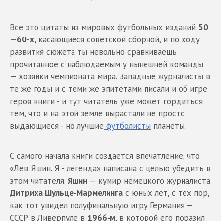
Все это цитаты из мировых футбольных изданий
50
—60-х,
касающиеся советской сборной, и по ходу
развития сюжета ты невольно сравниваешь
прочитанное с наблюдаемым у нынешней команды
— хозяйки чемпионата мира. Западные журналисты в
те же годы и с теми же эпитетами писали и об игре
героя книги - и тут читатель уже может гордиться
тем, что и на этой земле вырастали не просто
выдающиеся - но лучшие
футболисты
планеты.
С самого начала книги создается впечатление, что
«Лев Яшин. Я - легенда» написана с целью убедить в
этом читателя.
Яшин
— кумир немецкого журналиста
Дитриха Шульце-
Мармелинга
с юных лет, с тех пор,
как тот увидел полуфинальную игру Германия —
СССР в Ливерпуле в
1966-м
, в которой его поразил