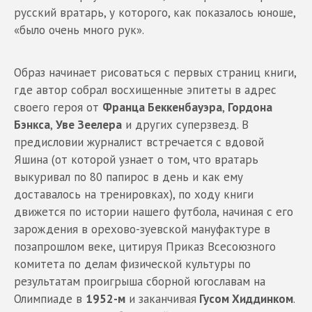
русский вратарь, у которого, как показалось юноше,
«было очень много рук».
Образ начинает рисоваться с первых страниц книги,
где автор собрал восхищенные эпитеты в адрес
своего героя от
Франца Беккенбауэра
,
Гордона
Бэнкса
,
Уве Зеелера
и других суперзвезд. В
предисловии журналист встречается с вдовой
Яшина (от которой узнает о том, что вратарь
выкуривал по 80 папирос в день и как ему
доставалось на тренировках), по ходу книги
движется по истории нашего футбола, начиная с его
зарождения в орехово-зуевской мануфактуре в
позапрошлом веке, цитируя Приказ Всесоюзного
комитета по делам физической культуры по
результатам проигрыша сборной югославам на
Олимпиаде в
1952-м
и заканчивая
Гусом Хиддинком
.