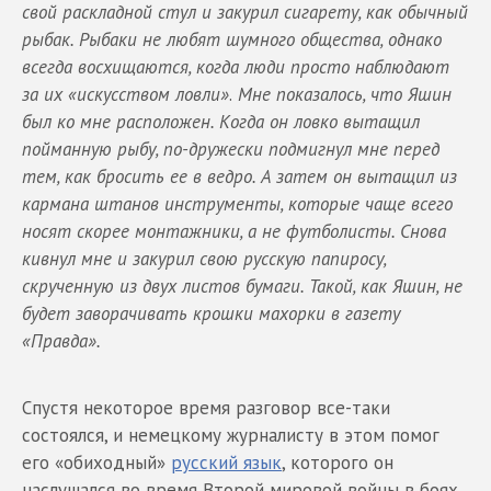
свой
раскладной стул и закурил сигарету, как обычный
рыбак. Рыбаки не любят шумного
общества, однако
всегда восхищаются, когда люди просто наблюдают
за их «искусством
ловли»
.
Мне показалось, что Яшин
был ко мне расположен. Когда он ловко вытащил
пойманную рыбу, по-дружески подмигнул мне перед
тем, как бросить ее в ведро. А затем он вытащил из
кармана штанов инструменты, которые чаще всего
носят скорее монтажники, а не футболисты. Снова
кивнул мне и закурил свою русскую папиросу,
скрученную из двух листов бумаги. Такой, как Яшин, не
будет заворачивать крошки махорки в газету
«Правда».
Спустя некоторое время разговор все-таки
состоялся, и немецкому журналисту в этом помог
его «обиходный»
русский язык
, которого он
наслушался во время Второй мировой войны в боях