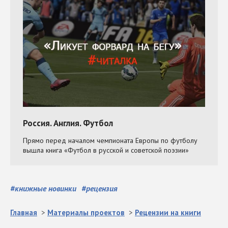
#
книжные новинки
#
рецензия
Главная
>
Материалы проектов
>
Рецензии на книги