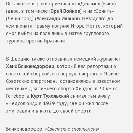
Остальные игроки приехали из «Динамо» (Киев)
(двое, в том числе
Юрий Войнов
) и из «Зенита»
(Ленинград) (
Александр
Иванов
). Незадолго до
чемпионата травму получил Игорь Нетто, который
смог выйти на поле лишь в матче группового
турнира против Бразилии.
В Швецию также отправился немецкий журналист
Ханс Бликенсдорфер
, который вел репортажи о
советской сборной, и в первую очередь о Яшине.
Советские спортсмены остановились в известном
местечке для зимнего спорта Хиндос, в 30 км от
Гётеборга.
Курт
Тухольский
снимал там виллу
«Недсолюнд» в
1929
году, где он жил после
эмиграции и вплоть до своей смерти.
Бликенсдорфер:
«Советские спортсмены