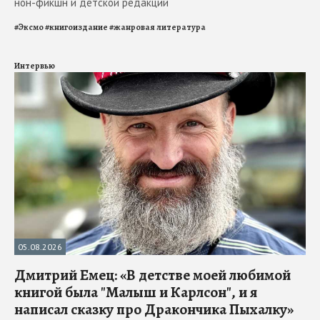
нон-фикшн и детской редакций
#
Эксмо
#
книгоиздание
#
жанровая литература
Интервью
05.08.2026
Дмитрий Емец: «В детстве моей любимой
книгой была "Малыш и Карлсон", и я
написал сказку про Дракончика Пыхалку»