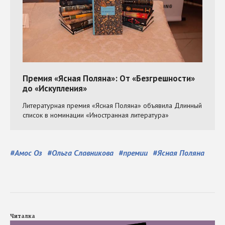
#
Амос Оз
#
Ольга Славникова
#
премии
#
Ясная Поляна
Читалка