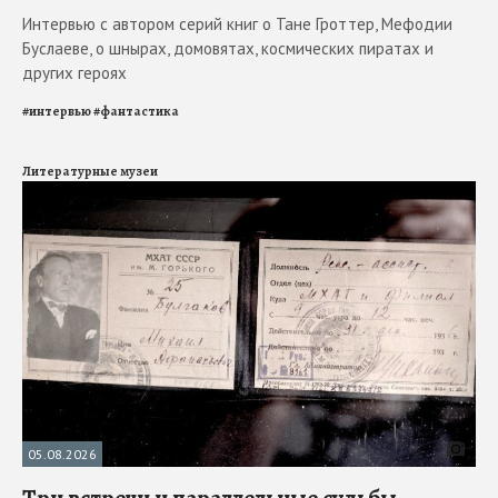
Интервью с автором серий книг о Тане Гроттер, Мефодии
Буслаеве, о шнырах, домовятах, космических пиратах и
других героях
#
интервью
#
фантастика
Литературные музеи
05.08.2026
Три встречи и параллельные судьбы