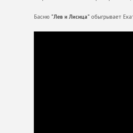
Басню
"Лев и Лисица"
обыгрывает Екат