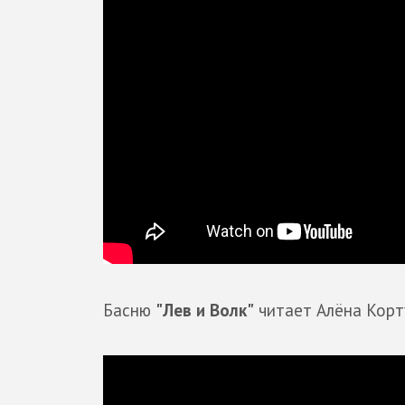
Басню
"Лев и Волк"
читает Алёна Корт