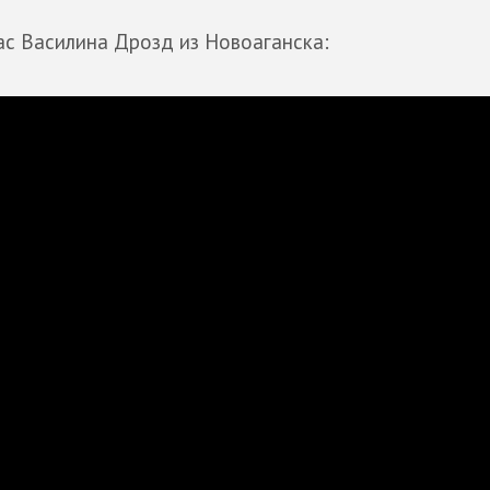
ас Василина Дрозд из Новоаганска: