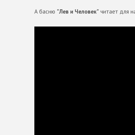
А басню
"Лев и Человек"
читает для н