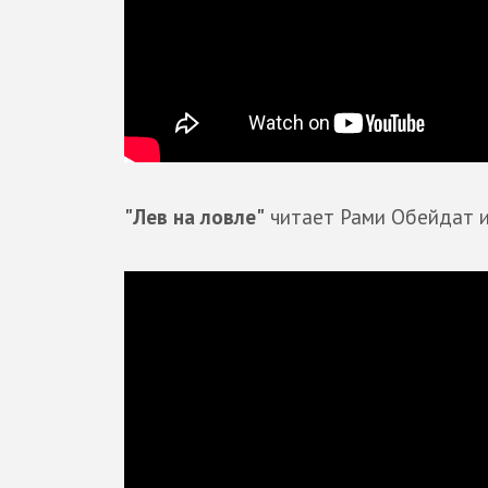
"Лев на ловле"
читает Рами Обейдат и