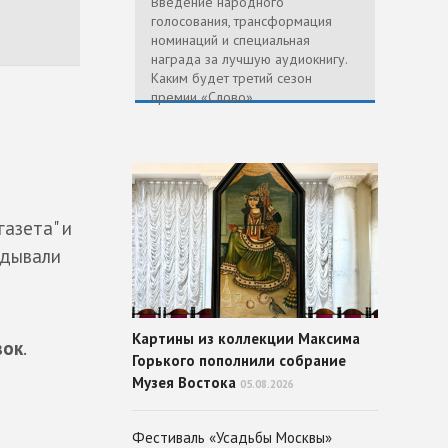
Введение народного
голосования, трансформация
номинаций и специальная
награда за лучшую аудиокнигу.
Каким будет третий сезон
премии «Слово»
азета" и
адывали
Картины из коллекции Максима
вок
.
Горького пополнили собрание
Музея Востока
05.08.2026
Фестиваль «Усадьбы Москвы»