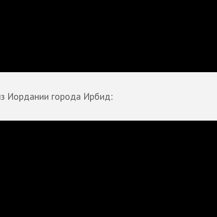
з Иордании города Ирбид: