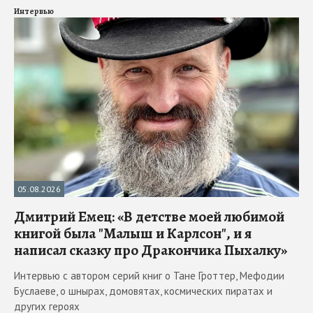
Интервью
05.08.2026
Дмитрий Емец: «В детстве моей любимой
книгой была "Малыш и Карлсон", и я
написал сказку про Дракончика Пыхалку»
Интервью с автором серий книг о Тане Гроттер, Мефодии
Буслаеве, о шнырах, домовятах, космических пиратах и
других героях