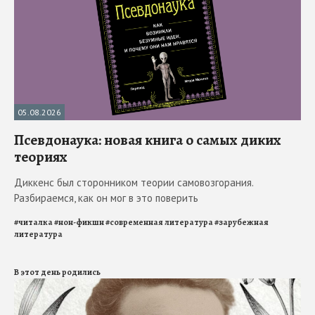
05.08.2026
Псевдонаука: новая книга о самых диких
теориях
Диккенс был сторонником теории самовозгорания.
Разбираемся, как он мог в это поверить
#
читалка
#
нон-фикшн
#
современная литература
#
зарубежная
литература
В этот день родились