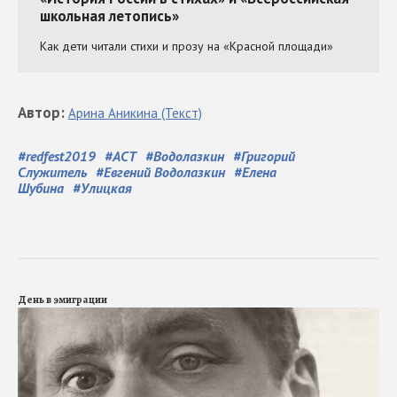
Автор
:
Арина
Аникина
(Текст)
#
redfest2019
#
АСТ
#
Водолазкин
#
Григорий
Служитель
#
Евгений Водолазкин
#
Елена
Шубина
#
Улицкая
День в эмиграции