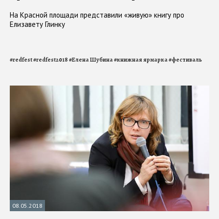
На Красной площади представили «живую» книгу про
Елизавету Глинку
#
redfest
#
redfest2018
#
Елена Шубина
#
книжная ярмарка
#
фестиваль
08.05.2018