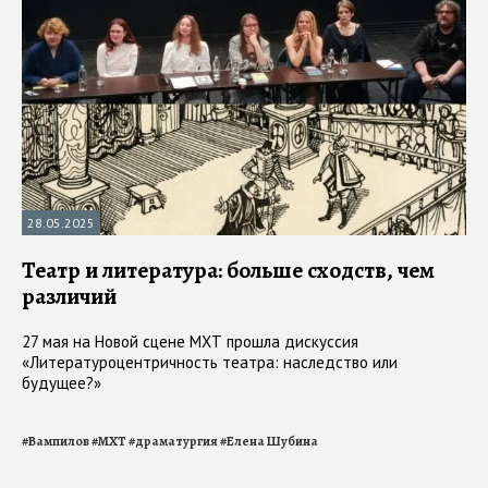
28.05.2025
Театр и литература: больше сходств, чем
различий
27 мая на Новой сцене МХТ прошла дискуссия
«Литературоцентричность театра: наследство или
будущее?»
#
Вампилов
#
МХТ
#
драматургия
#
Елена Шубина