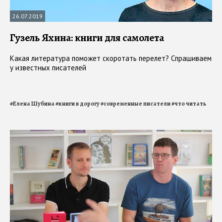
26.07.2019
Гузель Яхина: книги для самолета
Какая литература поможет скоротать перелет? Спрашиваем
у известных писателей
#
Елена Шубина
#
книги в дорогу
#
современные писатели
#
что читать