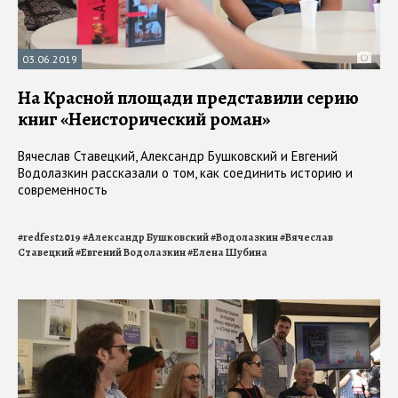
03.06.2019
На Красной площади представили серию
книг «Неисторический роман»
Вячеслав Ставецкий, Александр Бушковский и Евгений
Водолазкин рассказали о том, как соединить историю и
современность
#
redfest2019
#
Александр Бушковский
#
Водолазкин
#
Вячеслав
Ставецкий
#
Евгений Водолазкин
#
Елена Шубина