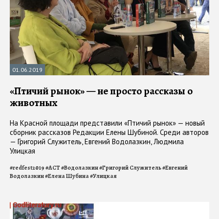
01.06.2019
«Птичий рынок» — не просто рассказы о
животных
На Красной площади представили «Птичий рынок» — новый
сборник рассказов Редакции Елены Шубиной. Среди авторов
— Григорий Служитель, Евгений Водолазкин, Людмила
Улицкая
#
redfest2019
#
АСТ
#
Водолазкин
#
Григорий Служитель
#
Евгений
Водолазкин
#
Елена Шубина
#
Улицкая