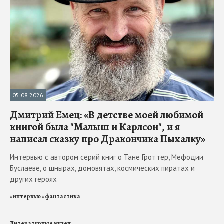
05.08.2026
Дмитрий Емец: «В детстве моей любимой
книгой была "Малыш и Карлсон", и я
написал сказку про Дракончика Пыхалку»
Интервью с автором серий книг о Тане Гроттер, Мефодии
Буслаеве, о шнырах, домовятах, космических пиратах и
других героях
#
интервью
#
фантастика
Литературные музеи