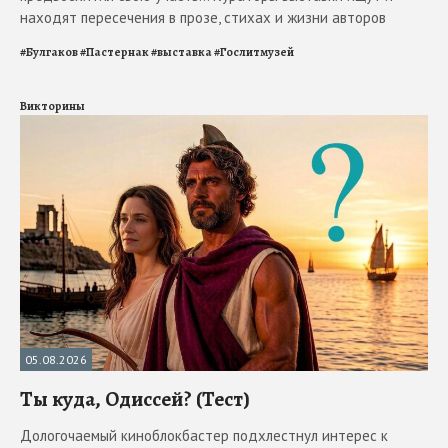
находят пересечения в прозе, стихах и жизни авторов
#
Булгаков
#
Пастернак
#
выставка
#
Гослитмузей
Викторины
05.08.2026
Ты куда, Одиссей? (Тест)
Дологочаемый киноблокбастер подхлестнул интерес к