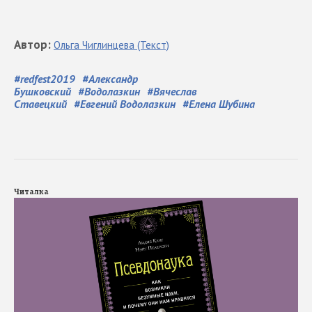
Автор
:
Ольга
Чиглинцева
(Текст)
#
redfest2019
#
Александр
Бушковский
#
Водолазкин
#
Вячеслав
Ставецкий
#
Евгений Водолазкин
#
Елена Шубина
Читалка