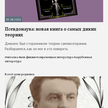
05.08.2026
Псевдонаука: новая книга о самых диких
теориях
Диккенс был сторонником теории самовозгорания.
Разбираемся, как он мог в это поверить
#
читалка
#
нон-фикшн
#
современная литература
#
зарубежная
литература
В этот день родились