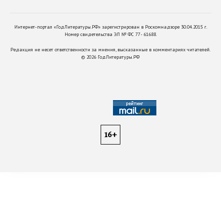
Интернет-портал «ГодЛитературы.РФ» зарегистрирован в Роскомнадзоре 30.04.2015 г.
Номер свидетельства ЭЛ № ФС 77 - 61688.
Редакция не несет ответственности за мнения, высказанные в комментариях читателей.
©
2026
ГодЛитературы.РФ
16+