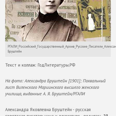
РГАЛИ_Российский_Государственный_Архив_Русские_Писатели_Алекса
Бруштейн
Текст и коллаж: ГодЛитературы.РФ
На фото: Александра Бруштейн [1901]; Похвальный
лист Виленского Мариинского высшего женского
училища, выданные А. Я. Бруштейн/РГАЛИ
Александра Яковлевна Бруштейн - русская
советская писательница и драматург - родилась
23