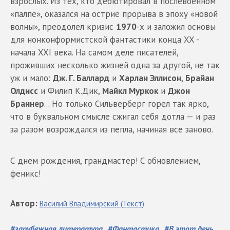
взрослых. Из тех, кто дебютировал в послевоенном
«палпе», оказался на острие прорыва в эпоху «новой
волны», преодолел кризис
1970
-х и заложил основы
для нонконформистской фантастики конца XX -
начала XXI века. На самом деле писателей,
проживших несколько жизней одна за другой, не так
уж и мало:
Дж. Г. Баллард
и
Харлан Эллисон
,
Брайан
Олдисс
и Филип К.Дик,
Майкл Муркок
и
Джон
Браннер
... Но только Сильверберг горел так ярко,
что в буквальном смысле сжигал себя дотла — и раз
за разом возрождался из пепла, начиная все заново.
С днем рождения, грандмастер! С обновлением,
феникс!
Автор
:
Василий
Владимирский
(Текст)
#
зарубежная литература
#
Фантастика
#
В этот день