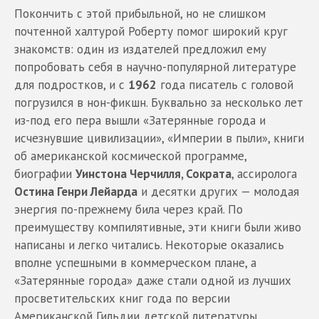
Покончить с этой прибыльной, но не слишком
почтенной халтурой Роберту помог широкий круг
знакомств: один из издателей предложил ему
попробовать себя в научно-популярной литературе
для подростков, и с
1962
года писатель с головой
погрузился в нон-фикшн. Буквально за несколько лет
из-под его пера вышли «Затерянные города и
исчезнувшие цивилизации», «Империи в пыли», книги
об американской космической программе,
биографии
Уинстона Черчилля, Сократа
, ассиролога
Остина Генри Лейарда
и десятки других — молодая
энергия по-прежнему била через край. По
преимуществу компилятивные, эти книги были живо
написаны и легко читались. Некоторые оказались
вполне успешными в коммерческом плане, а
«Затерянные города» даже стали одной из лучших
просветительских книг года по версии
Американской Гильдии детской литературы.