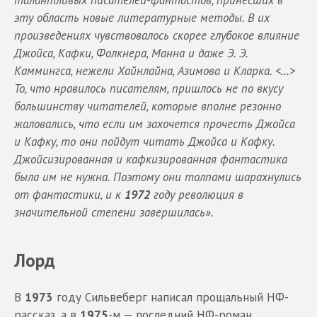
талантливых писателей-фантастов, принесших в
эту область новые литературные методы. В их
произведениях чувствовалось скорее глубокое влияние
Джойса, Кафки, Фолкнера, Манна и даже Э. Э.
Каммингса, нежели Хайнлайна, Азимова и Кларка. <...>
То, что нравилось писателям, пришлось не по вкусу
большинству читателей, которые вполне резонно
жаловались, что если им захочется прочесть Джойса
и Кафку, то они пойдут читать Джойса и Кафку.
Джойсизированная и кафкизированная фантастика
была им не нужна. Поэтому они толпами шарахнулись
от фантастики, и к
1972
году революция в
значительной степени завершилась».
Лорд
В
1973
году Сильвеберг написал прощальный НФ-
рассказ, а в
1975
-м — последний НФ-роман,