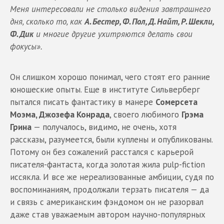
Меня интересовали не столько видения завтрашнего
дня, сколько то, как
А. Бестер, Ф. Пол, Д. Найт, Р. Шекли,
Ф. Дик
и многие другие ухитряются делать свои
фокусы».
Он слишком хорошо понимал, чего стоят его ранние
юношеские опыты. Еще в институте Сильверберг
пытался писать фантастику в манере
Сомерсета
Моэма, Джозефа Конрада
, своего любимого
Грэма
Грина
— получалось, видимо, не очень, хотя
рассказы, разумеется, были куплены и опубликованы.
Потому он без сожалений расстался с карьерой
писателя-фантаста, когда золотая жила pulp-fiction
иссякла. И все же нереализованные амбиции, судя по
воспоминаниям, продолжали терзать писателя — да
и связь с американским фэндомом он не разорвал
даже став уважаемым автором научно-популярных