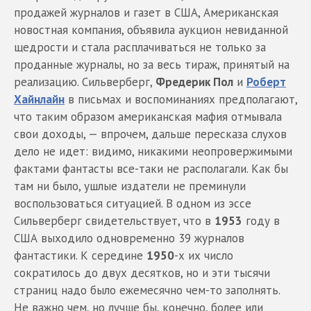
продажей журналов и газет в США, Американская
новостная компания, объявила аукцион невиданной
щедрости и стала расплачиваться не только за
проданные журналы, но за весь тираж, принятый на
реализацию. Сильверберг,
Фредерик Пол
и
Роберт
Хайнлайн
в письмах и воспоминаниях предполагают,
что таким образом американская мафия отмывала
свои доходы, — впрочем, дальше пересказа слухов
дело не идет: видимо, никакими неопровержимыми
фактами фантасты все-таки не располагали. Как бы
там ни было, ушлые издатели не преминули
воспользоваться ситуацией. В одном из эссе
Сильверберг свидетельствует, что в
1953
году в
США выходило одновременно 39 журналов
фантастики. К середине
1950
-х их число
сократилось до двух десятков, но и эти тысячи
страниц надо было ежемесячно чем-то заполнять.
Не важно чем, но лучше бы, конечно, более или