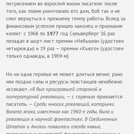
потрясением во взрослой жизни писателя: после
того, как пламя уничтожило его дом, Боб так и не
смог вернуться к прежнему темпу работы. Вслед за
финансовым успехом пришло наконец и признание
коллег: с 1968 по
1977
год Сильверберг 16 раз
попадал в шорт-лист премии «Небьюла» (удостоен
четырежды) и 19 раз — премии «Хьюго» (удостоен
только однажды, в 1969-м).
Но ни одна герилья не может длиться вечно: рано
или поздно силы и ресурсы повстанцев неизбежно
иссякают.
«Я был проигравшей стороной в
литературной революции,
— с горечью признается
писатель. —
Среди многих революций, которыми
богата эпоха, известная как 1960-е годы, была и
революция в научной фантастике. В Соединенных
Штатах и Англии появилась плеяда новых,