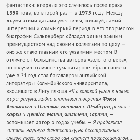
фантастики: впервые это случилось после краха
1958
года, во второй раз — в
1975
году. Между
двумя этими датами уместился, пожалуй, самый
интересный и самый яркий период в его творческой
биографии. Сильверберг обладал одним важным
преимуществом над своими коллегами по цеху —
оно же стало главным его уязвимым местом. В
отличие от большинства авторов «золотого века»,
он получил отличное гуманитарное образование и
уже в 21 год стал бакалавром английской
литературы Колумбийского университета,
входящего в Лигу плюща.
«Я с головой ушел в новые
миры разума, жадно впитывал творения
Фомы
Аквинского
и
Платона
,
Бартока
и
Шенберга
, романы
Кафки
и
Джойса
,
Манна
,
Фолкнера
,
Сартра
,
—
вспоминает автор о годах учебы. —
Я продолжал
читать научную фантастику, но бесстрастным
глазом того, кто скоро сам станет профессионалом...