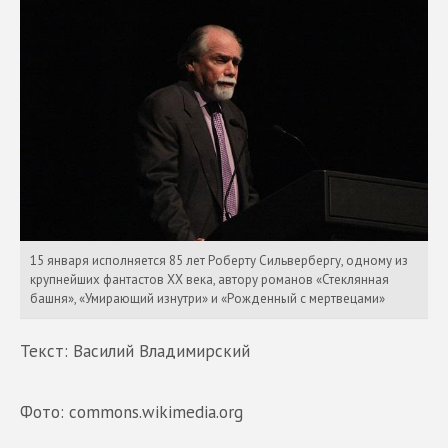
15 января исполняется 85 лет Роберту Сильвербергу, одному из
крупнейших фантастов XX века, автору романов «Стеклянная
башня», «Умирающий изнутри» и «Рожденный с мертвецами»
Текст: Василий Владимирский
Фото: commons.wikimedia.org