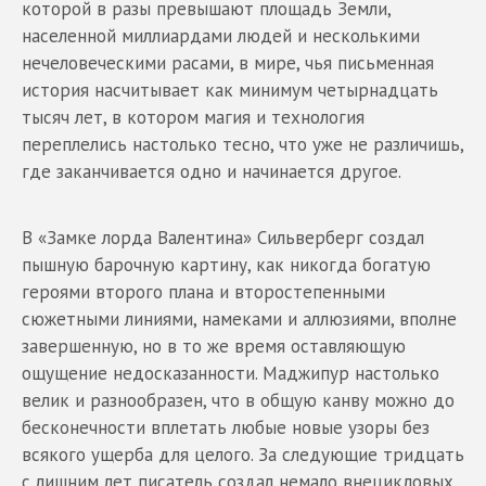
которой в разы превышают площадь Земли,
населенной миллиардами людей и несколькими
нечеловеческими расами, в мире, чья письменная
история насчитывает как минимум четырнадцать
тысяч лет, в котором магия и технология
переплелись настолько тесно, что уже не различишь,
где заканчивается одно и начинается другое.
В «Замке лорда Валентина» Сильверберг создал
пышную барочную картину, как никогда богатую
героями второго плана и второстепенными
сюжетными линиями, намеками и аллюзиями, вполне
завершенную, но в то же время оставляющую
ощущение недосказанности. Маджипур настолько
велик и разнообразен, что в общую канву можно до
бесконечности вплетать любые новые узоры без
всякого ущерба для целого. За следующие тридцать
с лишним лет писатель создал немало внецикловых