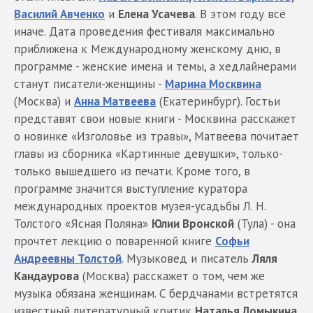
Василий Авченко
и
Елена Усачева
. В этом году всё
иначе. Дата проведения фестиваля максимально
приближена к Международному женскому дню, в
программе - женские имена и темы, а хедлайнерами
станут писатели-женщины -
Марина Москвина
(Москва) и
Анна Матвеева
(Екатеринбург). Гостьи
представят свои новые книги - Москвина расскажет
о новинке «Изголовье из травы», Матвеева почитает
главы из сборника «Картинные девушки», только-
только вышедшего из печати. Кроме того, в
программе значится выступление куратора
международных проектов музея-усадьбы Л. Н.
Толстого «Ясная Поляна»
Юлии Вронской
(Тула) - она
прочтет лекцию о поваренной книге
Софьи
Андреевны Толстой
. Музыковед и писатель
Ляля
Кандаурова
(Москва) расскажет о том, чем же
музыка обязана женщинам. С бердчанами встретятся
известный литературный критик
Наталья Ломыкина