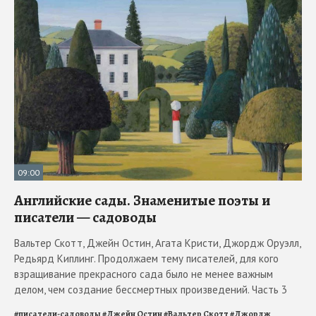
09:00
Английские сады. Знаменитые поэты и
писатели — садоводы
Вальтер Скотт, Джейн Остин, Агата Кристи, Джордж Оруэлл,
Редьярд Киплинг. Продолжаем тему писателей, для кого
взращивание прекрасного сада было не менее важным
делом, чем создание бессмертных произведений. Часть 3
#
писатели-садоводы
#
Джейн Остин
#
Вальтер Скотт
#
Джордж