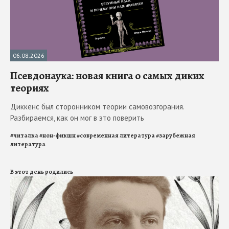
06.08.2026
Псевдонаука: новая книга о самых диких
теориях
Диккенс был сторонником теории самовозгорания.
Разбираемся, как он мог в это поверить
#
читалка
#
нон-фикшн
#
современная литература
#
зарубежная
литература
В этот день родились