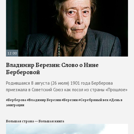
12:00
Владимир Березин: Слово о Нине
Берберовой
Родившаяся 8 августа (26 июля) 1901 года Берберова
приезжала в Советский Союз как посол из страны «Прошлое»
#
Берберова
#
Владимир Березин
#
Березин
#
Серебряный век
#
День в
эмиграции
Большая страна — Большая книга