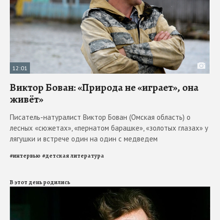
12:01
Виктор Бован: «Природа не «играет», она
живёт»
Писатель-натуралист Виктор Бован (Омская область) о
лесных «сюжетах», «пернатом барашке», «золотых глазах» у
лягушки и встрече один на один с медведем
#
интервью
#
детская литература
В этот день родились