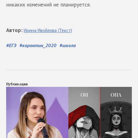
никаких изменений не планируется.
Автор
:
Ирина
Ивойлова
(Текст)
#
ЕГЭ
#
карантин_2020
#
школа
Публикации