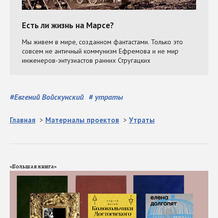
#
Евгений Войскунский
#
утраты
Главная
>
Материалы проектов
>
Утраты
«Большая книга»