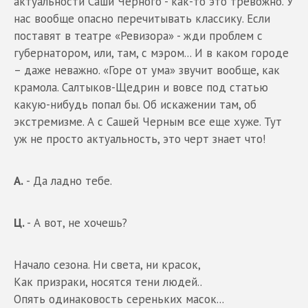
актуальности Саши Черного - как-то это тревожно. У
нас вообще опасно перечитывать классику. Если
поставят в театре «Ревизора» - жди проблем с
губернатором, или, там, с мэром... И в каком городе
– даже неважно. «Горе от ума» звучит вообще, как
крамола. Салтыков-Щедрин и вовсе под статью
какую-нибудь попал бы. Об искажении там, об
экстремизме. А с Сашей Черным все еще хуже. Тут
уж не просто актуальность, это черт знает что!
А.
- Да ладно тебе.
Ц.
- А вот, не хочешь?
Начало сезона. Ни света, ни красок,
Как призраки, носятся тени людей..
Опять одинаковость сереньких масок...