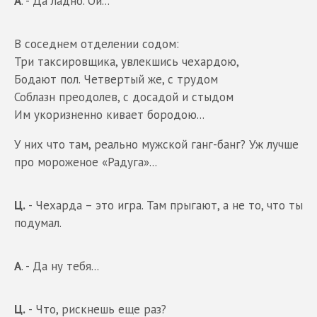
А
. - Да ладно. Ой...
В соседнем отделении содом:
Три таксировщика, увлекшись чехардою,
Бодают пол. Четвертый же, с трудом
Соблазн преодолев, с досадой и стыдом
Им укоризненно кивает бородою...
У них что там, реально мужской ганг-банг? Уж лучше
про мороженое «Радуга»...
Ц.
- Чехарда – это игра. Там прыгают, а не то, что ты
подумал.
А
. - Да ну тебя...
Ц.
- Что, рискнешь еще раз?