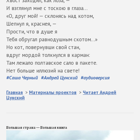
Хвост заходил, как лоза, —
И взглянул мне с тоскою в глаза…
«О, друг мой! — склонясь над котом,
Шепнул я, краснея, —
Прости, что в душе я
Тебя обругал равнодушным скотом…»
Hо кот, повернувши свой стан,
вдруг мордой толкнулся в карман:
Там лежало полтавское сало в пакете.
Hет больше иллюзий на свете!
#
Саша Черный
#
Андрей Цунский
#
аудиоверсия
Главная
>
Материалы проектов
>
Читает Андрей
Цунский
Большая страна — Большая книга