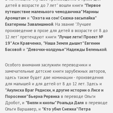
детей в возрасте до 7 лет" вошли книги
"Первое
путешествие маленького чемоданчика" Марины
Аромштам
и
"Охота на сон! Сказка-засыпайка"
Екатерины Завалишиной
. На звание "Лучшее
произведение в прозе для детей в возрасте от 8 до
12 лет" претендуют книги
"Лучше лети! Проект №
19" Аси Кравченко
,
"Наша Земля дышит" Евгении
Басовой
и
"Девочки-колдуньи" Надежды Беленькой
.
Особого внимания заслужили переводчики и
замечательные детские книги зарубежных авторов,
здесь также будет две номинации - произведения
для малышей и для детей от 8 до 12 лет. Здесь и
"Акулиска Враг Редиски, и
другие истории о Лисе и
Поросенке" Бьерна Рервика
в переводе Ольги
Дробот, и
"Билли и кнопы" Роальда Даля
в переводе
Ольги Варшавер, и
"Кто убил Снежка" Петра