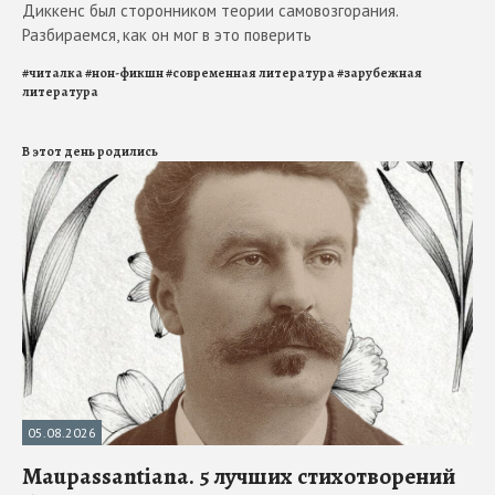
Диккенс был сторонником теории самовозгорания.
Разбираемся, как он мог в это поверить
#
читалка
#
нон-фикшн
#
современная литература
#
зарубежная
литература
В этот день родились
05.08.2026
Maupassantiana. 5 лучших стихотворений