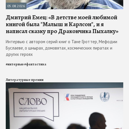
05.08.2026
Дмитрий Емец: «В детстве моей любимой
книгой была "Малыш и Карлсон", и я
написал сказку про Дракончика Пыхалку»
Интервью с автором серий книг о Тане Гроттер, Мефодии
Буслаеве, о шнырах, домовятах, космических пиратах и
других героях
#
интервью
#
фантастика
Литературные премии