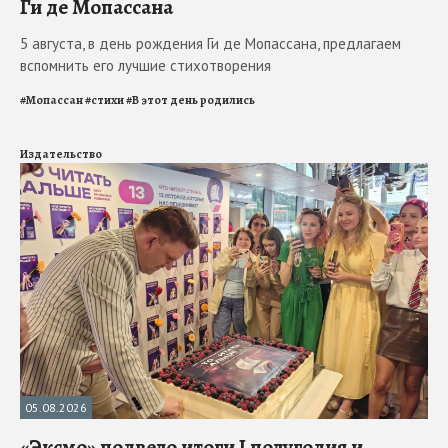
Ги де Мопассана
5 августа, в день рождения Ги де Мопассана, предлагаем
вспомнить его лучшие стихотворения
#
Мопассан
#
стихи
#
В этот день родились
Издательство
05.08.2026
«Эксмо» подвело итоги I полугодия и