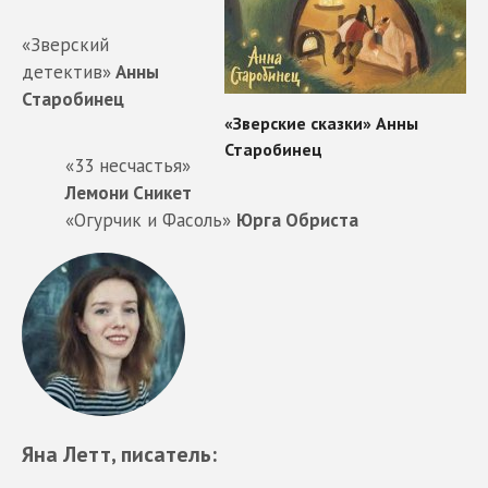
«Зверский
детектив»
Анны
Старобинец
«33 несчастья»
Лемони Сникет
«Огурчик и Фасоль»
Юрга Обриста
Яна Летт
, писатель: