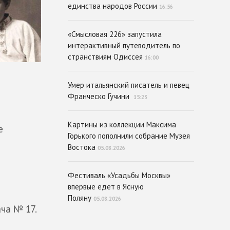
единства народов России
16:56
«Смысловая 226» запустила
интерактивный путеводитель по
странствиям Одиссея
16:00
Умер итальянский писатель и певец
Франческо Гучини
15:23
Картины из коллекции Максима
е
Горького пополнили собрание Музея
Востока
05.08.2026
Фестиваль «Усадьбы Москвы»
впервые едет в Ясную
Поляну
05.08.2026
ча № 17.