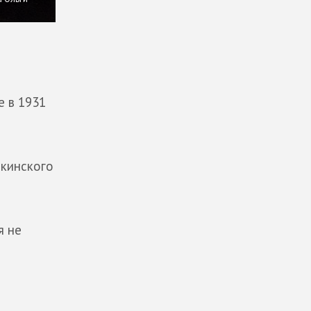
е в 1931
шкинского
я не