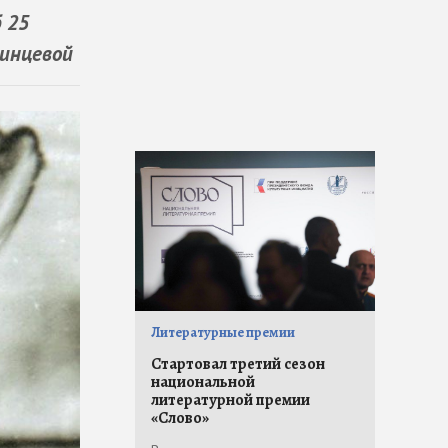
 25
динцевой
Литературные премии
Стартовал третий сезон
национальной
литературной премии
«Слово»