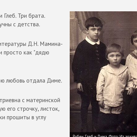
 Глеб. Три брата.
учны с детства.
литературы Д.Н. Мамина-
и просто как "дядю
ою любовь отдала Диме.
триевна с материнской
ю его строчку, листок,
ки прошиты в углу
Рубен, Глеб и Дима.
Фото: Из архив