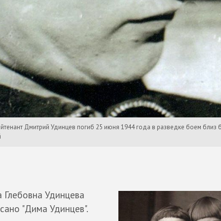
лейтенант Дмитрий Удинцев погиб 25 июня 1944 года в разведке боем близ 
й
 Глебовна Удинцева
сано "Дима Удинцев".