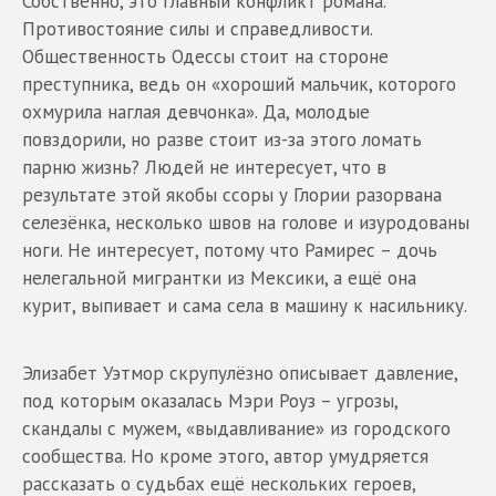
Собственно, это главный конфликт романа.
Противостояние силы и справедливости.
Общественность Одессы стоит на стороне
преступника, ведь он «хороший мальчик, которого
охмурила наглая девчонка». Да, молодые
повздорили, но разве стоит из-за этого ломать
парню жизнь? Людей не интересует, что в
результате этой якобы ссоры у Глории разорвана
селезёнка, несколько швов на голове и изуродованы
ноги. Не интересует, потому что Рамирес – дочь
нелегальной мигрантки из Мексики, а ещё она
курит, выпивает и сама села в машину к насильнику.
Элизабет Уэтмор скрупулёзно описывает давление,
под которым оказалась Мэри Роуз – угрозы,
скандалы с мужем, «выдавливание» из городского
сообщества. Но кроме этого, автор умудряется
рассказать о судьбах ещё нескольких героев,