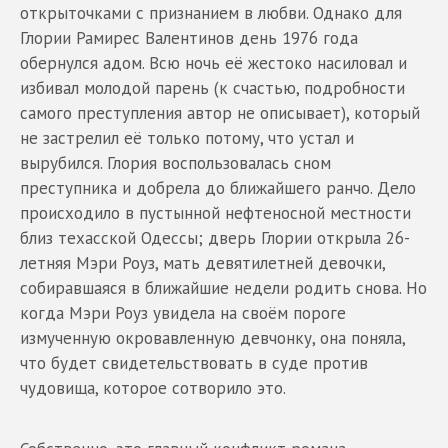
открыточками с признанием в любви. Однако для
Глории Рамирес Валентинов день 1976 года
обернулся адом. Всю ночь её жестоко насиловал и
избивал молодой парень (к счастью, подробности
самого преступления автор не описывает), который
не застрелил её только потому, что устал и
вырубился. Глория воспользовалась сном
преступника и добрела до ближайшего ранчо. Дело
происходило в пустынной нефтеносной местности
близ техасской Одессы; дверь Глории открыла 26-
летняя Мэри Роуз, мать девятилетней девочки,
собиравшаяся в ближайшие недели родить снова. Но
когда Мэри Роуз увидела на своём пороге
измученную окровавленную девчонку, она поняла,
что будет свидетельствовать в суде против
чудовища, которое сотворило это.