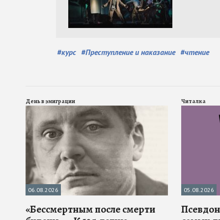
#
курс
#
Преступление и наказание
#
чтение
День в эмиграции
Читалка
06.08.2026
05.08.2026
«Бессмертным после смерти
Псевдона