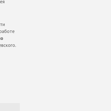
зея
ети
 работе
по
вского.