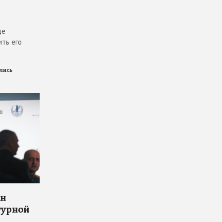
де
ить его
ились
он
турной