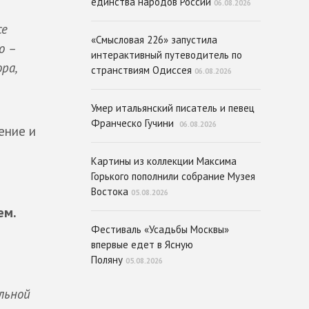
единства народов России
06.08.2026
се
«Смысловая 226» запустила
о –
интерактивный путеводитель по
ра,
странствиям Одиссея
06.08.2026
Умер итальянский писатель и певец
Франческо Гучини
06.08.2026
ение и
Картины из коллекции Максима
Горького пополнили собрание Музея
Востока
05.08.2026
ем.
Фестиваль «Усадьбы Москвы»
впервые едет в Ясную
Поляну
05.08.2026
льной