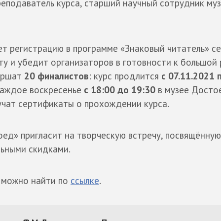
преподаватель курса, старший научный сотрудник му
дет регистрацию в программе «Знаковый читатель» с
ту и убедит организаторов в готовности к большой
вершат
20 финалистов
: курс продлится
с 07.11.2021 
каждое воскресенье
с 18:00 до 19:30
в музее Достое
учат сертификаты о прохождении курса.
воед» пригласит на творческую встречу, посвящённую
льными скидками.
 можно найти по
ссылке
.