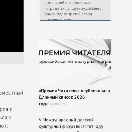
номинаций и специальная
награда за лучшую аудиокнигу.
Каким будет третий сезон
премии «Слово»
«Премия Читателя» опубликовала
овместный
Длинный список 2026
года
06.08.2026
рса с
ься к
V Международный детский
ют:
культурный форум посвятят Году