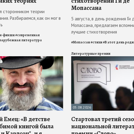
иких теориях
стихотворений Ги де
Мопассана
л сторонником теории
ния. Разбираемся, как он мог в
5 августа, в день рождения Ги 
ть
Мопассана, предлагаем вспомн
лучшие стихотворения
н-фикшн
#
современная
зарубежная литература
#
Мопассан
#
стихи
#
В этот день род
Литературные премии
05.08.2026
 Емец: «В детстве
Стартовал третий сез
бимой книгой была
национальной литера
и Карлсон", и я
премии «Слово»