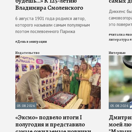
будешь…» К 125-летию
самых д
Владимира Смоленского
Диккенс бы
самовозгора
6 августа 1901 года родился автор,
это повери
которого называли самым популярным
поэтом послевоенного Парижа
#
читалка
#
но
литература
#
#
День в эмиграции
Издательство
Интервью
05.08.2026
05.08.2026
«Эксмо» подвело итоги I
Дмитрий
полугодия и представило
моей лю
самые ожидаемые новинки
"Малыш 