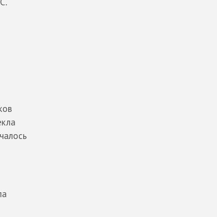
С.
ков
екла
чалось
е
ла