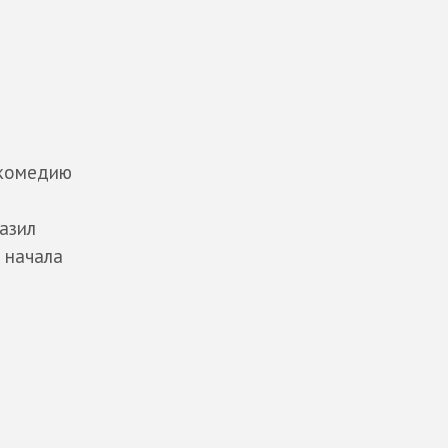
-комедию
азил
 начала