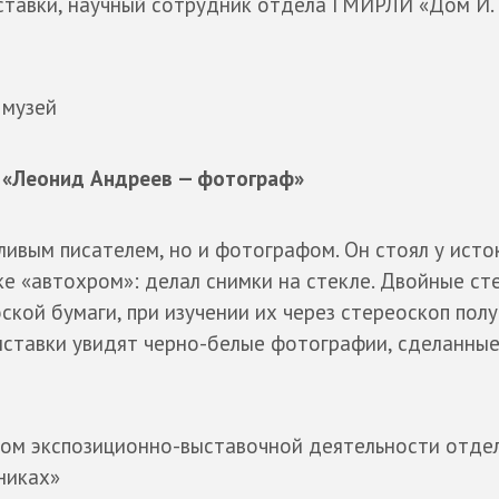
ыставки, научный сотрудник отдела ГМИРЛИ «Дом И. 
 музей
я «Леонид Андреев — фотограф»
ивым писателем, но и фотографом. Он стоял у исто
е «автохром»: делал снимки на стекле. Двойные ст
кой бумаги, при изучении их через стереоскоп полу
ыставки увидят черно-белые фотографии, сделанны
ором экспозиционно-выставочной деятельности отде
никах»