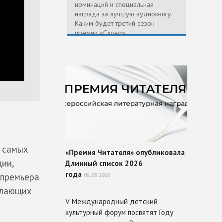
номинаций и специальная
награда за лучшую аудиокнигу.
Каким будет третий сезон
премии «Слово»
з самых
«Премия Читателя» опубликовала
ции,
Длинный список 2026
года
 премьера
06.08.2026
елающих
V Международный детский
культурный форум посвятят Году