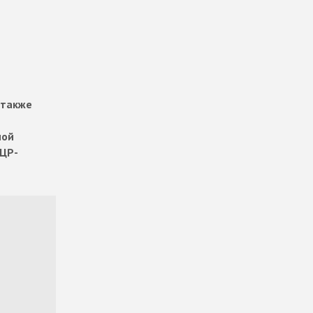
 также
ной
ПЦР-