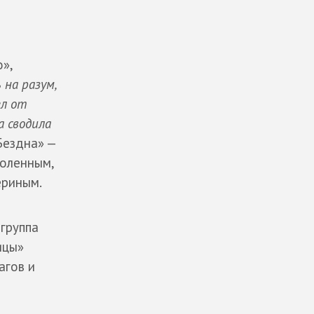
»,
 на разум,
ел от
а сводила
Бездна» —
воленным,
ериным.
группа
ицы»
агов и