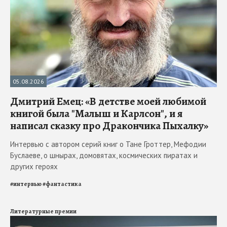
05.08.2026
Дмитрий Емец: «В детстве моей любимой
книгой была "Малыш и Карлсон", и я
написал сказку про Дракончика Пыхалку»
Интервью с автором серий книг о Тане Гроттер, Мефодии
Буслаеве, о шнырах, домовятах, космических пиратах и
других героях
#
интервью
#
фантастика
Литературные премии