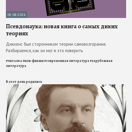
05.08.2026
Псевдонаука: новая книга о самых диких
теориях
Диккенс был сторонником теории самовозгорания.
Разбираемся, как он мог в это поверить
#
читалка
#
нон-фикшн
#
современная литература
#
зарубежная
литература
В этот день родились