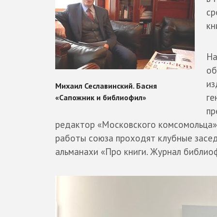
ср
кн
На
об
из
ге
пр
редактор «Московского комсомольца
работы союза проходят клубные засед
альманахи «Про книги. Журнал библио