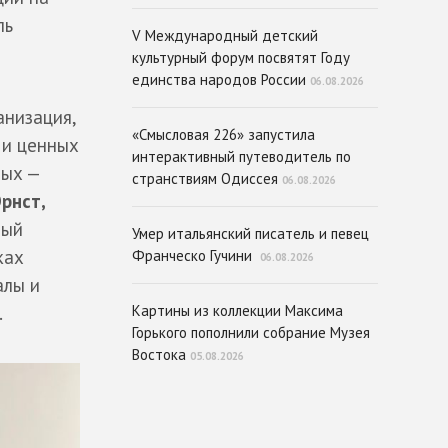
ль
V Международный детский
культурный форум посвятят Году
единства народов России
06.08.2026
низация,
«Смысловая 226» запустила
 и ценных
интерактивный путеводитель по
рых —
странствиям Одиссея
06.08.2026
рнст,
ный
Умер итальянский писатель и певец
ках
Франческо Гучини
06.08.2026
алы и
.
Картины из коллекции Максима
Горького пополнили собрание Музея
Востока
05.08.2026