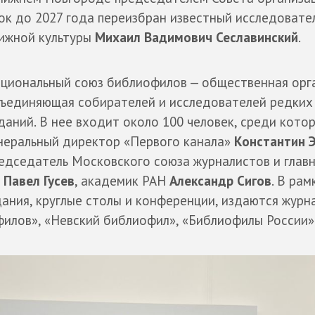
ок до 2027 года переизбран известный исследовате
ижной культуры
Михаил Вадимович Сеславинский
.
циональный союз библиофилов — общественная орга
ъединяющая собирателей и исследователей редких
даний. В нее входит около 100 человек, среди кото
неральный директор «Первого канала»
Константин Э
едседатель Московского союза журналистов и глав
»
Павел Гусев
, академик РАН
Александр Сигов
. В рам
ания, круглые столы и конференции, издаются журн
филов», «Невский библиофил», «Библиофилы России»