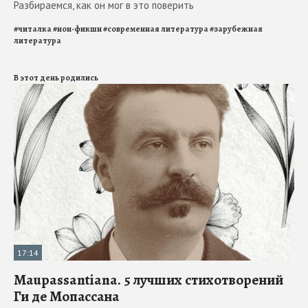
Разбираемся, как он мог в это поверить
#
читалка
#
нон-фикшн
#
современная литература
#
зарубежная
литература
В этот день родились
17:14
Maupassantiana. 5 лучших стихотворений
Ги де Мопассана