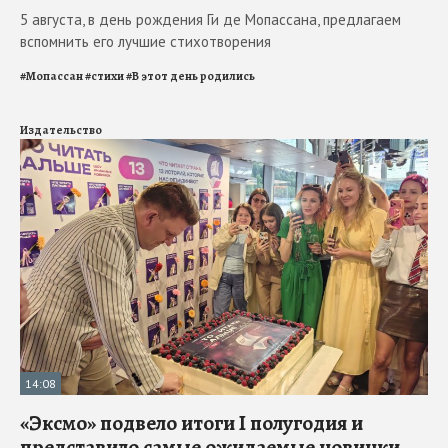
5 августа, в день рождения Ги де Мопассана, предлагаем
вспомнить его лучшие стихотворения
#
Мопассан
#
стихи
#
В этот день родились
Издательство
14:08
«Эксмо» подвело итоги I полугодия и
представило самые ожидаемые новинки