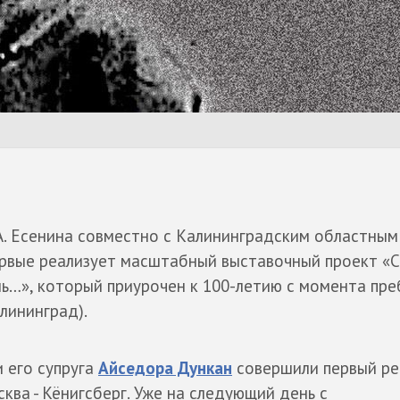
А. Есенина совместно с Калининградским областным
рвые реализует масштабный выставочный проект «С
нь…», который приурочен к 100-летию с момента пр
лининград).
и его супруга
Айседора Дункан
совершили первый ре
ва - Кёнигсберг. Уже на следующий день с