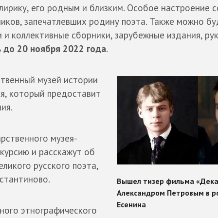
ирику, его родным и близким. Особое настроение 
иков, запечатлевших родину поэта. Также можно бу
 и коллективные сборники, зарубежные издания, ру
ь
до 20 ноября 2022 года
.
ственный музей истории
ля, который предоставит
ия.
рственного музея-
скурсию и расскажут об
еликого русского поэта,
нстантиново.
ного этнографического