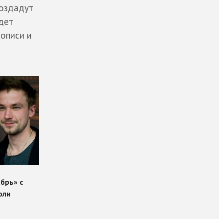
создадут
дет
кописи и