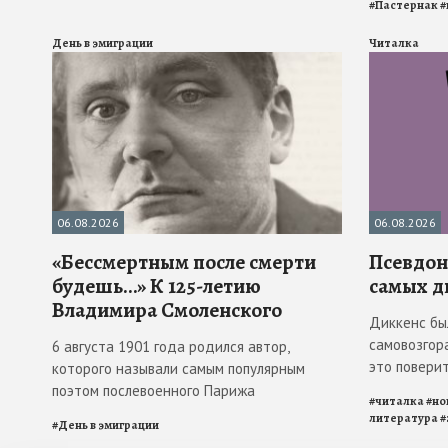
#
Пастернак
#
День в эмиграции
Читалка
06.08.2026
06.08.2026
«Бессмертным после смерти
Псевдона
будешь…» К 125-летию
самых д
Владимира Смоленского
Диккенс бы
самовозгора
6 августа 1901 года родился автор,
это повери
которого называли самым популярным
поэтом послевоенного Парижа
#
читалка
#
но
литература
#
#
День в эмиграции