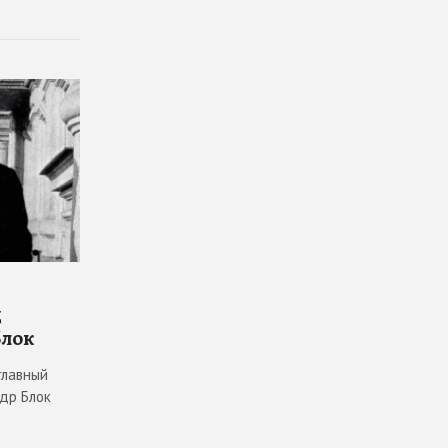
д
Блок
главный
ндр Блок