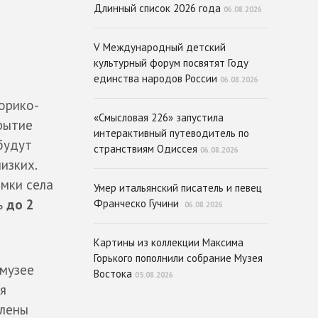
Длинный список 2026 года
06.08.2026
V Международный детский
культурный форум посвятят Году
единства народов России
06.08.2026
орико-
«Смысловая 226» запустила
рытие
интерактивный путеводитель по
будут
странствиям Одиссея
06.08.2026
изких.
мки села
Умер итальянский писатель и певец
ь
до 2
Франческо Гучини
06.08.2026
Картины из коллекции Максима
Горького пополнили собрание Музея
музее
Востока
05.08.2026
я
влены