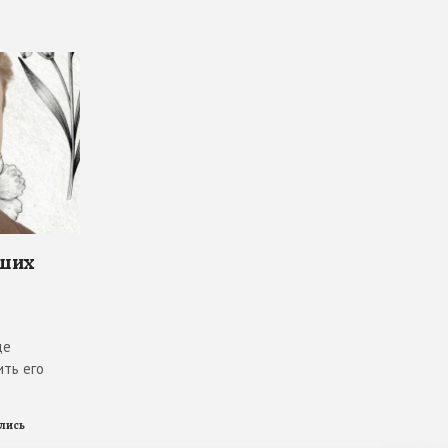
чших
де
ить его
ились