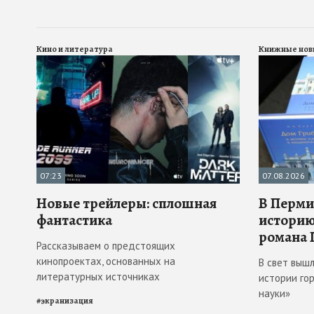
Кино и литература
Книжные нов
07:23
07.08.2026
Новые трейлеры: сплошная
В Перми
фантастика
историю
романа 
Рассказываем о предстоящих
кинопроектах, основанных на
В свет выш
литературных источниках
истории го
науки»
#
экранизация