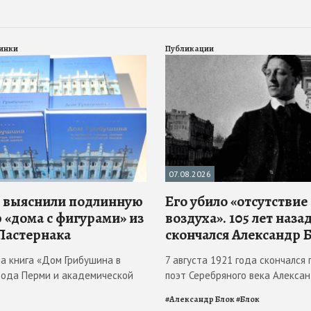
инки
Публикации
07.08.2026
 выяснили подлинную
Его убило «отсутствие
 «дома с фигурами» из
воздуха». 105 лет наза
Пастернака
скончался Александр 
ла книга «Дом Грибушина в
7 августа 1921 года скончался 
рода Перми и академической
поэт Серебряного века Алекса
#
Александр Блок
#
Блок