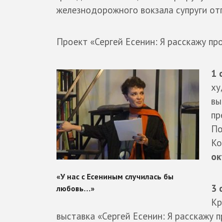
железнодорожного вокзала супруги отп
Проект «Сергей Есенин: Я расскажу пр
1 
ху
вы
пр
По
Ко
ок
3 
Кр
выставка «Сергей Есенин: Я расскажу 