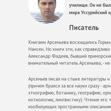
училище. Он не бы
мира Уссурийский к
Писатель
Книгами Арсеньева восхищались Горьки
Нансен. Но книги эти, как справедливо
Александр Фадеев, бывший приморский
внимательный читатель Арсеньева, - не 
Арсеньев писал на стыке литературы и
(причем брался за все науки сразу - ар
этнографию, ботанику, географию, орн
ихтиологию, лингвистику). Чтение его 
изобилующих пространными описаниям