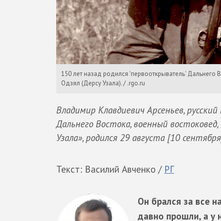
150 лет назад родился 'первооткрыватель' Дальнего 
Одзял (Дерсу Узала). / .rgo.ru
Владимир Клавдиевич Арсеньев, русский
Дальнего Востока, военный востоковед,
Узала», родился 29 августа [10 сентября
Текст: Василий Авченко /
РГ
Он брался за все 
давно прошли, а у