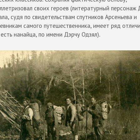
ллетризовал своих героев (литературный персонаж 
ала, судя по свидетельствам спутников Арсеньева и
евникам самого путешественника, имеет ряд отлич
 есть нанайца, по имени Дэрчу Одзял).