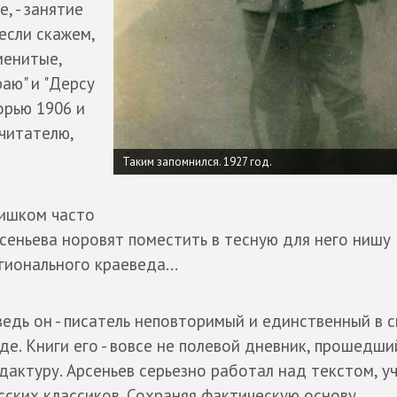
, - занятие
если скажем,
менитые,
раю" и "Дерсу
орью 1906 и
читателю,
Таким запомнился. 1927 год.
ишком часто
сеньева норовят поместить в тесную для него нишу
гионального краеведа...
ведь он - писатель неповторимый и единственный в 
де. Книги его - вовсе не полевой дневник, прошедши
дактуру. Арсеньев серьезно работал над текстом, уч
сских классиков. Сохраняя фактическую основу,