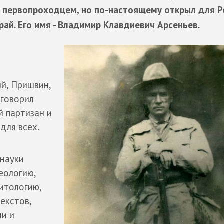
л первопроходцем, но по-настоящему открыл для Р
рай. Его имя - Владимир Клавдиевич Арсеньев.
й, Пришвин,
 говорил
 партизан и
для всех.
 науки
хеологию,
итологию,
текстов,
и и