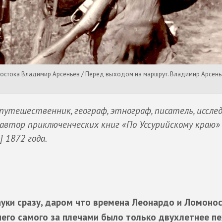
Востока Владимир Арсеньев / Перед выходом на маршрут. Владимир Арсень
 путешественник, географ, этнограф, писатель, иссле
 автор
приключенческих книг «По Уссурийскому краю»
] 1872 года.
науки сразу, даром что времена Леонардо и Ломоно
 него самого за плечами было только двухлетнее п