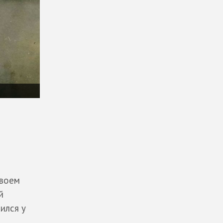
своем
й
ился у