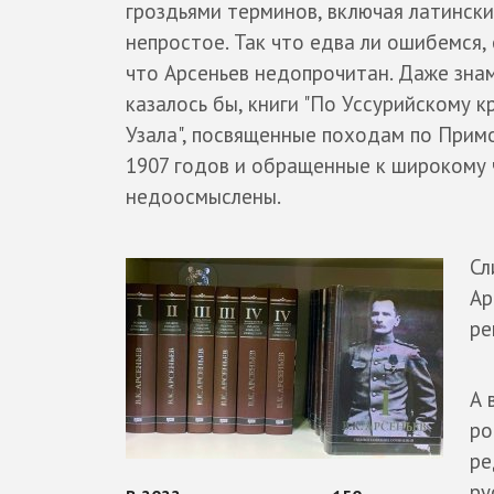
гроздьями терминов, включая латинские
непростое. Так что едва ли ошибемся, 
что Арсеньев недопрочитан. Даже зна
казалось бы, книги "По Уссурийскому к
Узала", посвященные походам по Прим
1907 годов и обращенные к широкому 
недоосмыслены.
Сл
Ар
ре
А 
ро
ре
ру