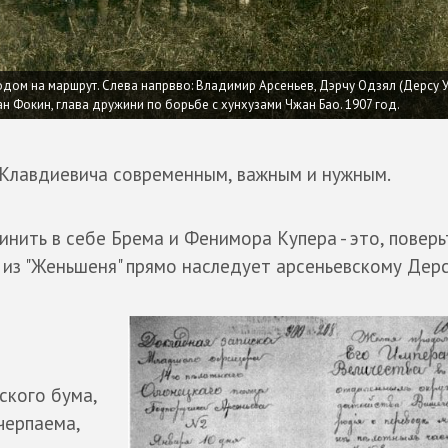
дом на маршрут. Слева напрвво: Владимир Арсеньев, Дэрчу Одзял (Дерсу У
н Фокин, глава дружини по борьбе с хунхузами Чжан Бао. 1907 год.
Клавдиевича современным, важным и нужным.
инить в себе Брема и Фенимора Купера - это, поверь
 из "Женьшеня" прямо наследует арсеньевскому Дерс
ского бума,
черпаема,