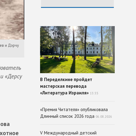
ев и Дэрчу
дователь
 и «Дерсу
В Переделкине пройдет
мастерская перевода
«Литература Израиля»
13:35
«Премия Читателя» опубликовала
Длинный список 2026 года
06.08.2026
сова
ехотное
V Международный детский