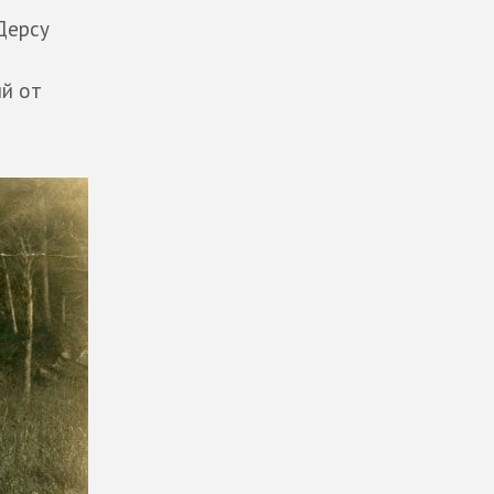
Дерсу
ий от