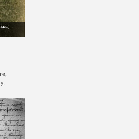
зала),
те,
у.