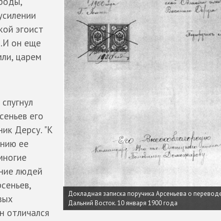
роды,
усилении
кой эгоист
..И он еще
мли, царем
 спугнул
сеньев его
ник Дерсу. "К
анию ее
многие
ание людей
рсеньев,
Докладная записка поручика Арсеньева о перевод
вых
Дальний Восток. 10 января 1900 года
он отличался