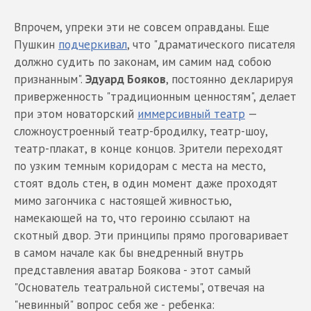
Впрочем, упреки эти не совсем оправданы. Еще
Пушкин
подчеркивал
, что "драматического писателя
должно судить по законам, им самим над собою
признанным".
Эдуард Бояков
, постоянно декларируя
приверженность "традиционным ценностям", делает
при этом новаторский
иммерсивный театр
—
сложноустроенный театр-бродилку, театр-шоу,
театр-плакат, в конце концов. Зрители переходят
по узким темным коридорам с места на место,
стоят вдоль стен, в один момент даже проходят
мимо загончика с настоящей живностью,
намекающей на то, что героиню ссылают на
скотный двор. Эти принципы прямо проговаривает
в самом начале как бы внедренный внутрь
представления аватар Боякова - этот самый
"Основатель театральной системы", отвечая на
"невинный" вопрос себя же - ребенка: