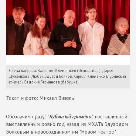
Слева направо: Валентин Клементьев (Основатель), Дарья
Дуженкова (Люба), Эдуард Бояков, Кирилл Клименко (Лубянский
гример), Евдокия Германова (бабушка)
Текст и фото: Михаил Визель
Обозначим сразу:
"Лубянскiй гримёръ
", поставленный
выставленным ровно год назад из МХАТа Эдуардом
Бояковым в новосозданном им "Новом театре" —