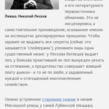
и его литературного
первоисточника
обманчиво. Это не
инсценировка, а
самостоятельное произведение, основанное именно
на эксплицитно декларируемых принципах. Чтобы
заранее не выдавать все секреты (сейчас это
называется "спойлерами"), упомянем лишь один
существенный нюанс: у Лескова беглецов выдает
поп, у Боякова приютивший их поп вынужден уехать
на отпевание, а предательство совершает взявший
плату дьякон - и то не по злобе, а задавленный
нуждой и отягощенный многочисленным
семейством.
Сложно устроенное
старинное здание
в начале
Мясницкой улицы, у самой Лубянской площади,