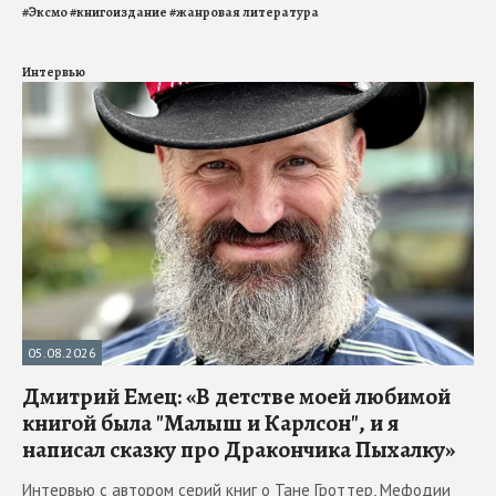
#
Эксмо
#
книгоиздание
#
жанровая литература
Интервью
05.08.2026
Дмитрий Емец: «В детстве моей любимой
книгой была "Малыш и Карлсон", и я
написал сказку про Дракончика Пыхалку»
Интервью с автором серий книг о Тане Гроттер, Мефодии