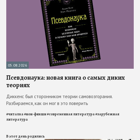
05.08.2026
Псевдонаука: новая книга о самых диких
теориях
Диккенс был сторонником теории самовозгорания.
Разбираемся, как он мог в это поверить
#
читалка
#
нон-фикшн
#
современная литература
#
зарубежная
литература
В этот день родились