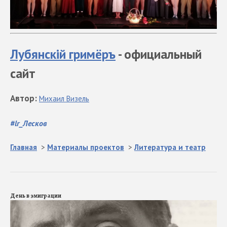
Лубянскiй гримёръ
- официальный
сайт
Автор
:
Михаил
Визель
#
lr_Лесков
Главная
>
Материалы проектов
>
Литература и театр
День в эмиграции