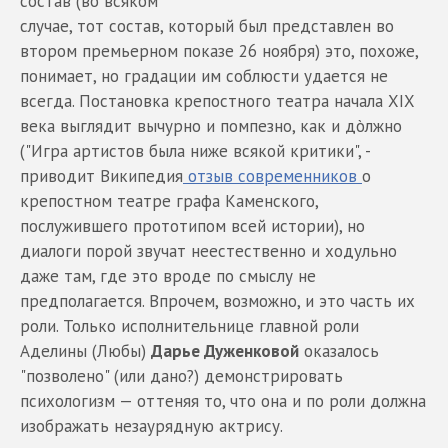
состав (во всяком
случае, тот состав, который был представлен во
втором премьерном показе 26 ноября) это, похоже,
понимает, но градации им соблюсти удается не
всегда. Постановка крепостного театра начала XIX
века выглядит вычурно и помпезно, как и дòлжно
("Игра артистов была ниже всякой критики", -
приводит Википедия
отзыв современников
о
крепостном театре графа Каменского,
послужившего прототипом всей истории), но
диалоги порой звучат неестественно и ходульно
даже там, где это вроде по смыслу не
предполагается. Впрочем, возможно, и это часть их
роли. Только исполнительнице главной роли
Аделины (Любы)
Дарье Дуженковой
оказалось
"позволено" (или дано?) демонстрировать
психологизм — оттеняя то, что она и по роли должна
изображать незаурядную актрису.