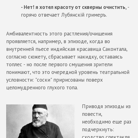
- Нет! я хотел красоту от скверны очистить,
-
горячо отвечает Лубянскiй гримеръ.
Амбивалентность этого растления/очищения
проявляется, например, в эпизоде, когда во
внутренней пьесе индийская красавица Саконтала,
согласно сюжету, сбрасывает накидку, оставаясь
топлес - но после первого смущения зрители
понимают, что это очередной уровень театральной
условности: "соски" пририсованы поверх
целомудренного глухого топа.
Приводя эпизоды из
повести,
необходимо еще раз
подчеркнуть:
сходство спектакля