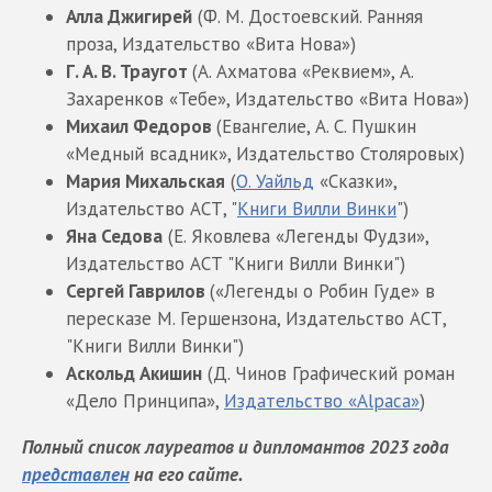
Алла Джигирей
(Ф. М. Достоевский. Ранняя
проза, Издательство «Вита Нова»)
Г. А. В. Траугот
(А. Ахматова «Реквием», А.
Захаренков «Тебе», Издательство «Вита Нова»)
Михаил Федоров
(Евангелие, А. С. Пушкин
«Медный всадник», Издательство Столяровых)
Мария Михальская
(
О. Уайльд
«Сказки»,
Издательство АСТ, "
Книги Вилли Винки
")
Яна Седова
(Е. Яковлева «Легенды Фудзи»,
Издательство АСТ "Книги Вилли Винки")
Сергей Гаврилов
(«Легенды о Робин Гуде» в
пересказе М. Гершензона, Издательство АСТ,
"Книги Вилли Винки")
Аскольд Акишин
(Д. Чинов Графический роман
«Дело Принципа»,
Издательство «Alpaca»
)
Полный список лауреатов и дипломантов 2023 года
представлен
на его сайте.