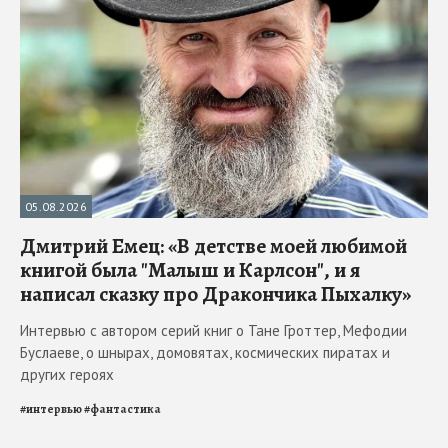
05.08.2026
Дмитрий Емец: «В детстве моей любимой
книгой была "Малыш и Карлсон", и я
написал сказку про Дракончика Пыхалку»
Интервью с автором серий книг о Тане Гроттер, Мефодии
Буслаеве, о шнырах, домовятах, космических пиратах и
других героях
#
интервью
#
фантастика