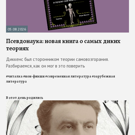
05.08.2026
Псевдонаука: новая книга о самых диких
теориях
Диккенс был сторонником теории самовозгорания.
Разбираемся, как он мог в это поверить
#
читалка
#
нон-фикшн
#
современная литература
#
зарубежная
литература
В этот день родились