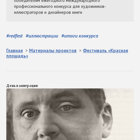
#
redfest
#
иллюстрации
#
итоги конкурса
Главная
>
Материалы проектов
>
Фестиваль «Красная
площадь»
День в эмиграции