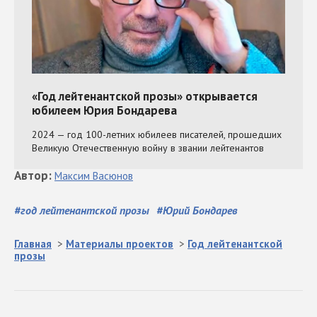
Автор
:
Максим
Васюнов
#
год лейтенантской прозы
#
Юрий Бондарев
Главная
>
Материалы проектов
>
Год лейтенантской
прозы