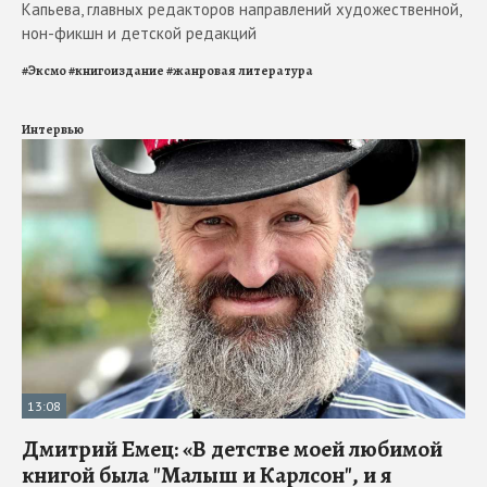
Капьева, главных редакторов направлений художественной,
нон-фикшн и детской редакций
#
Эксмо
#
книгоиздание
#
жанровая литература
Интервью
13:08
Дмитрий Емец: «В детстве моей любимой
книгой была "Малыш и Карлсон", и я