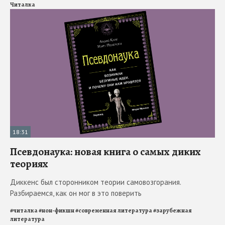
Читалка
18:31
Псевдонаука: новая книга о самых диких
теориях
Диккенс был сторонником теории самовозгорания.
Разбираемся, как он мог в это поверить
#
читалка
#
нон-фикшн
#
современная литература
#
зарубежная
литература