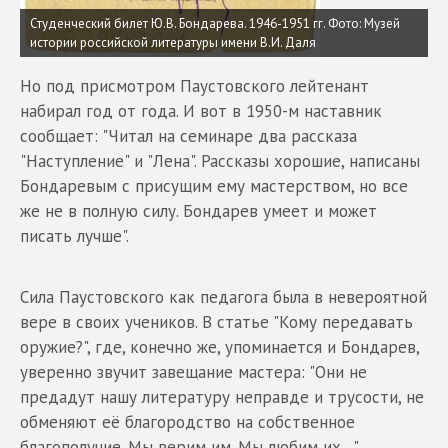
Студенческий билет Ю.В. Бондарева. 1946-1951 гг. Фото: Музей
истории российской литературы имени В.И. Даля
Но под присмотром Паустовского лейтенант
набирал год от года. И вот в 1950-м наставник
сообщает: "Читал на семинаре два рассказа
"Наступление" и "Лена". Рассказы хорошие, написаны
Бондаревым с присущим ему мастерством, но все
же не в полную силу. Бондарев умеет и может
писать лучше".
Сила Паустовского как педагога была в невероятной
вере в своих учеников. В статье "Кому передавать
оружие?", где, конечно же, упоминается и Бондарев,
уверенно звучит завещание мастера: "Они не
предадут нашу литературу неправде и трусости, не
обменяют её благородство на собственное
благополучие. Мы верим им. Мы любим их…"