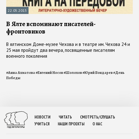
22.05.2015
В Ялте вспоминают писателей-
фронтовиков
В ялтинском Доме-музее Чехова и в театре им. Чехова 24 и
25 мая пройдут два вечера, посвященные писателям
военного поколения
#
Анна Ахматова
#
Евгений Носов
#
Шолохов
#
Юрий Бондарев
#
День
Победы
НОВОСТИ
ЧИТАТЬ
СМОТРЕТЬ/СЛУШАТЬ
УЧИТЬСЯ
НАШИ ПРОЕКТЫ
О НАС