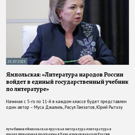
25.07.2025
Ямпольская: «Литература народов России
войдет в единый государственный учебник
по литературе»
Начиная с 5-го по 11-й в каждом классе будет представлен
один автор – Муса Джалиль, Расул Гамзатов, Юрий Рытхэу
#
учебники
#
Ямпольская
#
русская литература
#
литература в
школе
#
школьная программа
#
День языков народов России