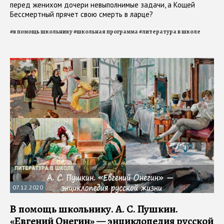
перед женихом дочери невыполнимые задачи, а Кощей
Бессмертный прячет свою смерть в ларце?
#
в помощь школьнику
#
школьная программа
#
литература в школе
07.12.2020
В помощь школьнику. А. С. Пушкин.
«Евгений Онегин» — энциклопедия русской