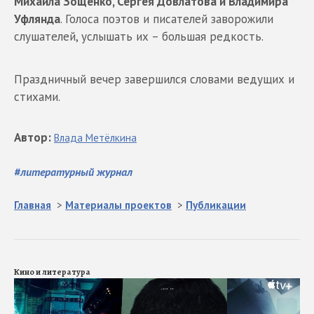
Михаила Зощенко, Сергея Довлатова и Владимира
Уфлянда
. Голоса поэтов и писателей заворожили
слушателей, услышать их – большая редкость.
Праздничный вечер завершился словами ведущих и
стихами.
Автор
:
Влада
Метёлкина
#
литературный журнал
Главная
>
Материалы проектов
>
Публикации
Кино и литература