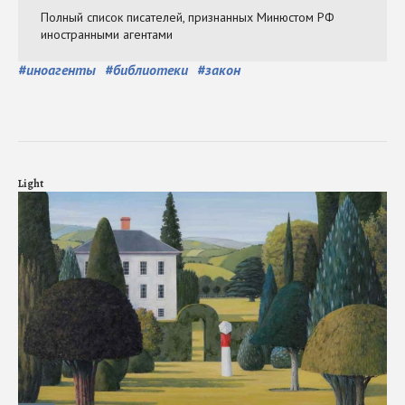
#
иноагенты
#
библиотеки
#
закон
Light