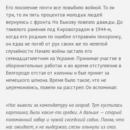
Его поколение почти все повыбило войной. То ли
три, то ли пять процентов молодых людей
вернулись с фронта. Но Быкову повезло дважды. До
тяжелого ранения под Кировоградом в 1944-м,
когда его родным по ошибке отправили похоронку,
он едва не погиб от рук своих же по нелепой
случайности. Начало войны застало его
семнадцатилетним на Украине. Принимал участие в
оборонительных работах и во время отступления в
Белгороде отстал от колонны и был принят за
немецкого шпиона. Время было такое, что не
церемонились, повели на расстрел. Он вспоминал:
«Нас вывели за комендатуру на огород. Тут кустилась
картошка, были какие-то грядки. А дальше — старый
поломанный забор и чужой соседский садик. Поняв, что
нас ожидает, я не выдержал, слезы хлынули из глаз.