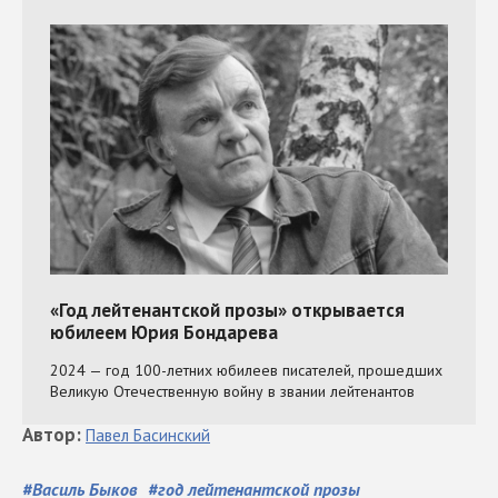
Автор
:
Павел
Басинский
#
Василь Быков
#
год лейтенантской прозы