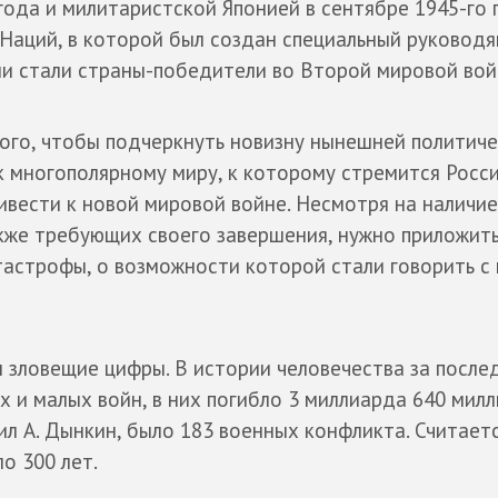
года и милитаристской Японией в сентябре 1945-го 
Наций, в которой был создан специальный руковод
ами стали страны-победители во Второй мировой вой
ого, чтобы подчеркнуть новизну нынешней политич
к многополярному миру, к которому стремится Росси
ивести к новой мировой войне. Несмотря на наличие
кже требующих своего завершения, нужно приложить
тастрофы, о возможности которой стали говорить с
 зловещие цифры. В истории человечества за после
х и малых войн, в них погибло 3 миллиарда 640 мил
тил А. Дынкин, было 183 военных конфликта. Считаетс
о 300 лет.