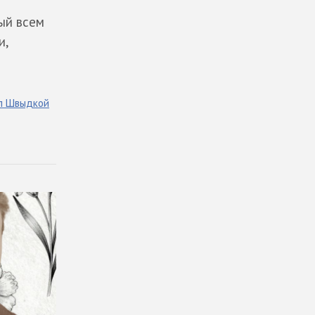
ый всем
и,
л
Швыдкой