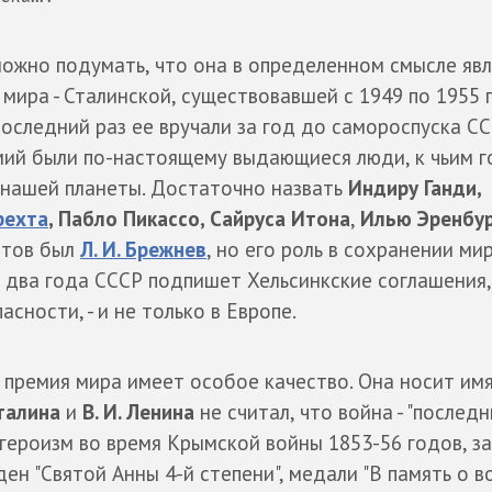
можно подумать, что она в определенном смысле яв
мира - Сталинской, существовавшей с 1949 по 1955 г
последний раз ее вручали за год до самороспуска СС
емий были по-настоящему выдающиеся люди, к чьим 
 нашей планеты. Достаточно назвать
Индиру Ганди,
рехта
, Пабло Пикассо, Сайруса Итона
,
Илью Эренбур
атов был
Л. И. Брежнев
, но его роль в сохранении мир
з два года СССР подпишет Хельсинкские соглашения,
ности, - и не только в Европе.
ремия мира имеет особое качество. Она носит имя 
Сталина
и
В. И. Ленина
не считал, что война - "послед
 героизм во время Крымской войны 1853-56 годов, за
ен "Святой Анны 4-й степени", медали "В память о в