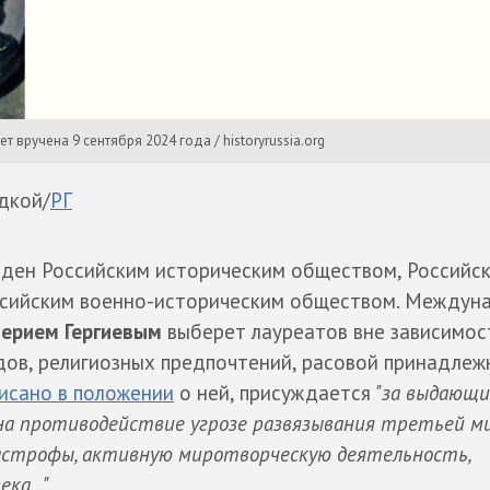
вручена 9 сентября 2024 года / historyrussia.org
дкой/
РГ
ден Российским историческим обществом, Российс
сийским военно-историческим обществом. Междун
лерием Гергиевым
выберет лауреатов вне зависимос
дов, религиозных предпочтений, расовой принадлеж
исано в положении
о ней, присуждается
"за выдающи
 на противодействие угрозе развязывания третьей м
астрофы, активную миротворческую деятельность,
а...".