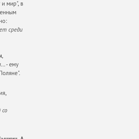
и мир", в
денным
но:
ет среди
н
,
я
... - ему
Поляне".
ия,
 со
Дынкин, А.