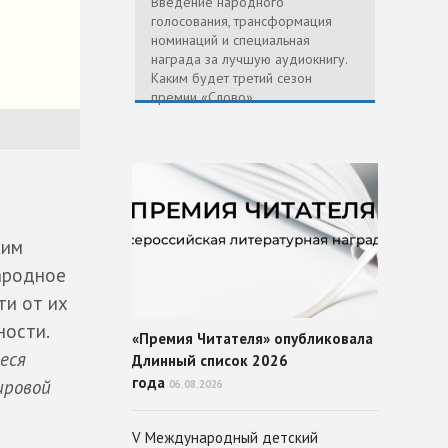
Введение народного
голосования, трансформация
номинаций и специальная
награда за лучшую аудиокнигу.
Каким будет третий сезон
премии «Слово»
ким
ародное
ти от их
ности.
«Премия Читателя» опубликовала
еся
Длинный список 2026
года
ировой
06.08.2026
V Международный детский