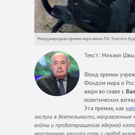
Международная премия мира имени Л.Н. Толстого будет 
Текст: Михаил Швы
Фонд премии учреж
Фондом мира и Рос
жюри во главе с
Ва
политических взгля
Эта премия, как
нап
заслуги в деятельности, направленные
войны и предотвращению ядерной кат
неустанную защиту прав и свобод человек