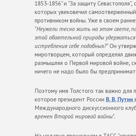
1853-1856" и "За защиту Севастополя", 
которых увековечил самоотверженный
противником войны. Уже в своем ранне
"Неужели тесно жить на этом свете, 
этой обаятельной природы удержаться 
истребления себе подобных?"
Он утверж
миротворцем, который определял движ
размышляя о Первой мировой войне, ск
ничего не надо было бы предпринимать,
Поэтому имя Толстого так важно для 
которое президент России
В. В. Путин
Международного дискуссионного клуба
времен Второй мировой войны".
На недавно прошедшем в ТАСС "круглом 