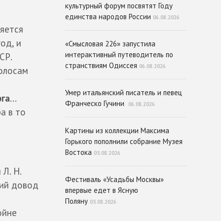
культурный форум посвятят Году
единства народов России
06.08.2026
ляется
од, и
«Смысловая 226» запустила
интерактивный путеводитель по
СР.
странствиям Одиссея
06.08.2026
голосам
Умер итальянский писатель и певец
га
...
Франческо Гучини
06.08.2026
а в то
Картины из коллекции Максима
Горького пополнили собрание Музея
Востока
05.08.2026
Л. Н.
Фестиваль «Усадьбы Москвы»
ний довод
впервые едет в Ясную
Поляну
05.08.2026
ойне