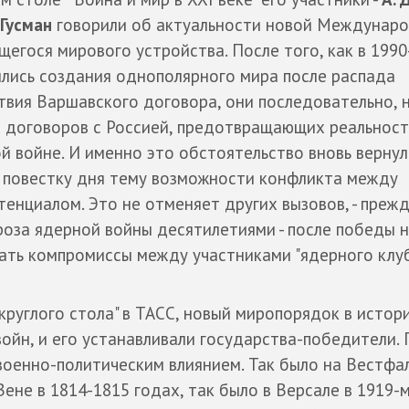
 Гусман
говорили об актуальности новой Междунар
ющегося мирового устройства. После того, как в 1990
ились создания однополярного мира после распада
твия Варшавского договора, они последовательно, н
х договоров с Россией, предотвращающих реальност
 войне. И именно это обстоятельство вновь вернул
повестку дня тему возможности конфликта между
нциалом. Это не отменяет других вызовов, - прежд
роза ядерной войны десятилетиями - после победы 
кать компромиссы между участниками "ядерного клуб
круглого стола" в ТАСС, новый миропорядок в истор
войн, и его устанавливали государства-победители.
 военно-политическим влиянием. Так было на Вестфа
 Вене в 1814-1815 годах, так было в Версале в 1919-