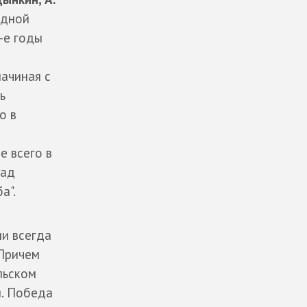
одной
-е годы
ачиная с
ь
о в
е всего в
над
а".
ии всегда
 Причем
льском
м. Победа