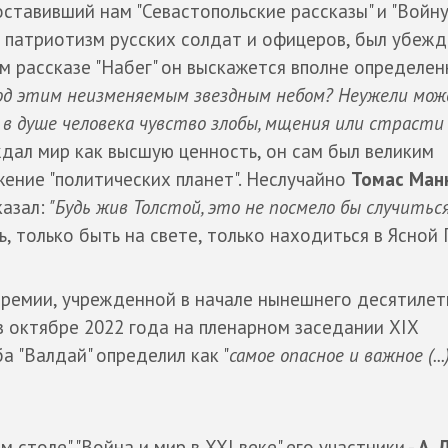
оставивший нам "Севастопольские рассказы" и "Войну 
 патриотизм русских солдат и офицеров, был убеж
м рассказе "Набег" он выскажется вполне определен
под этим неизменяемым звездным небом? Неужели мож
в душе человека чувство злобы, мщения или страсти
дал мир как высшую ценность, он сам был великим
ение "политических планет". Неслучайно
Томас Ман
азал:
"Будь жив Толстой, это не посмело бы случитьс
 только быть на свете, только находиться в Ясной 
премии, учрежденной в начале нынешнего десятилет
в октябре 2022 года на пленарном заседании ХIХ
 "Валдай" определил как "
самое опасное и важное (...)
столе" "Война и мир в ХХI веке" его участники -
А. 