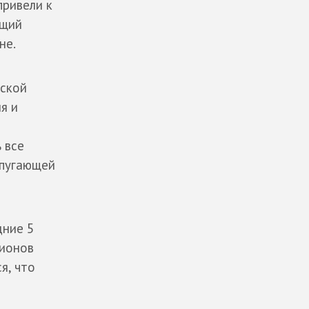
привели к
ящий
не.
еской
я и
 все
 пугающей
дние 5
лионов
я, что