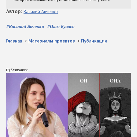
Автор
:
Василий
Авченко
#
Василий Авченко
#
Олег Куваев
Главная
>
Материалы проектов
>
Публикации
Публикации