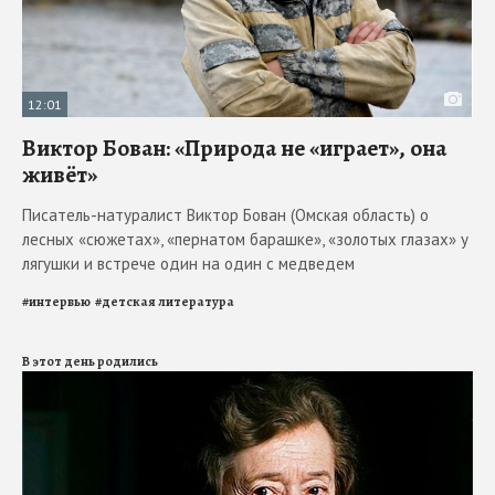
12:01
Виктор Бован: «Природа не «играет», она
живёт»
Писатель-натуралист Виктор Бован (Омская область) о
лесных «сюжетах», «пернатом барашке», «золотых глазах» у
лягушки и встрече один на один с медведем
#
интервью
#
детская литература
В этот день родились