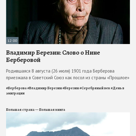
12:00
Владимир Березин: Слово о Нине
Берберовой
Родившаяся 8 августа (26 июля) 1901 года Берберова
приезжала в Советский Союз как посол из страны «Прошлое»
#
Берберова
#
Владимир Березин
#
Березин
#
Серебряный век
#
День в
эмиграции
Большая страна — Большая книга