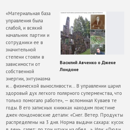
«Материальная база
управления была
слабой, и всякий
начальник партии и
сотрудники ее в
значительной
степени стояли в
зависимости от
собственной
энергии, энтузиазма
и… физической выносливости… В управлении царил
здоровый дух легкого полярного суперменства, что
только помогало работе», — вспоминал Куваев те
годы. В его записных книжках находим поистине
джек-лондоновские детали: «Снег. Ветер. Продукты
распределены на 3 дня. Норма выдачи сахара: кусок
в день, галет: по три штуки на обед…». Или: «Люди