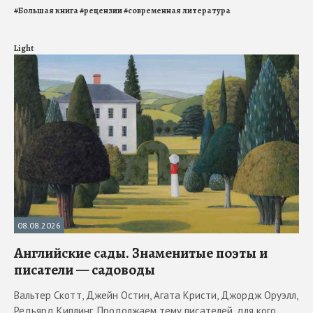
#
Большая книга
#
рецензии
#
современная литература
Light
08.08.2026
Английские сады. Знаменитые поэты и
писатели — садоводы
Вальтер Скотт, Джейн Остин, Агата Кристи, Джордж Оруэлл,
Редьярд Киплинг. Продолжаем тему писателей, для кого