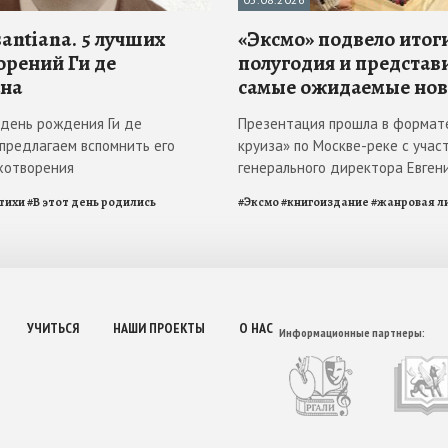
antiana. 5 лучших
«Эксмо» подвело итоги
орений Ги де
полугодия и представ
на
самые ожидаемые но
в день рождения Ги де
Презентация прошла в формат
 предлагаем вспомнить его
круиза» по Москве-реке с учас
хотворения
генерального директора Евген
тихи
#
В этот день родились
#
Эксмо
#
книгоиздание
#
жанровая л
УЧИТЬСЯ
НАШИ ПРОЕКТЫ
О НАС
Информационные партнеры: