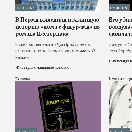
07.08.2026
07.08.2026
В Перми выяснили подлинную
Его убил
историю «дома с фигурами» из
воздуха»
романа Пастернака
скончал
В свет вышла книга «Дом Грибушина в
7 августа 1
истории города Перми и академической
поэт Сереб
науки»
#
Александр 
#
Пастернак
#
книжные новинки
Читалка
В этот день 
06.08.2026
05.08.2026