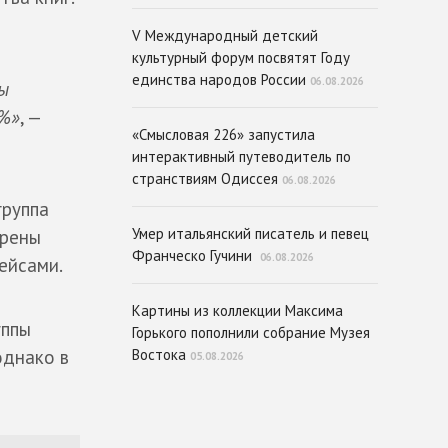
V Международный детский
культурный форум посвятят Году
единства народов России
06.08.2026
ы
0%»
, —
«Смысловая 226» запустила
интерактивный путеводитель по
странствиям Одиссея
06.08.2026
группа
Умер итальянский писатель и певец
ерены
Франческо Гучини
06.08.2026
ейсами.
Картины из коллекции Максима
уппы
Горького пополнили собрание Музея
однако в
Востока
05.08.2026