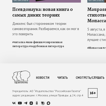
Псевдонаука: новая книга о
Maupass
самых диких теориях
стихотв
Мопасса
Диккенс был сторонником теории
самовозгорания. Разбираемся, как он мог в
5 августа, 
это поверить
Мопассана,
лучшие сти
#
читалка
#
нон-фикшн
#
современная
литература
#
зарубежная литература
#
Мопассан
#
с
НОВОСТИ
ЧИТАТЬ
СМОТРЕТЬ/СЛУШАТЬ
Учредитель:
АО “Издательство ”Российская Газета”
16+
адрес редакции:
г.Москва, улица Правды. д.24, стр.4