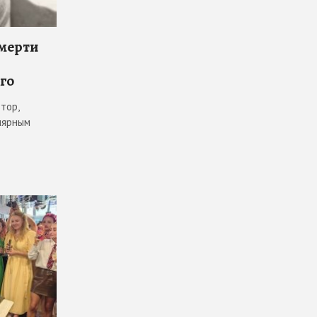
смерти
го
тор,
лярным