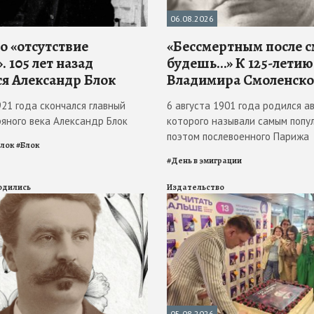
06.08.2026
о «отсутствие
«Бессмертным после 
. 105 лет назад
будешь…» К 125-летию
ся Александр Блок
Владимира Смоленско
921 года скончался главный
6 августа 1901 года родился ав
ряного века Александр Блок
которого называли самым попу
поэтом послевоенного Парижа
Блок
#
Блок
#
День в эмиграции
родились
Издательство
05.08.2026