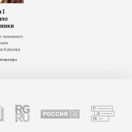
 I
ило
винки
е «книжного
тием
ия Капьева
итература