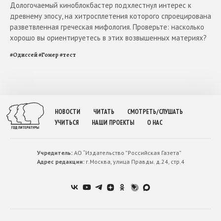
Дологочаемый киноблокбастер подхлестнул интерес к
древнему эпосу, на хитросплетения которого спроецирована
разветвленная греческая мифология. Проверьте: насколько
хорошо вы ориентируетесь в этих возвышенных материях?
#
Одиссей
#
Гомер
#
тест
НОВОСТИ
ЧИТАТЬ
СМОТРЕТЬ/СЛУШАТЬ
УЧИТЬСЯ
НАШИ ПРОЕКТЫ
О НАС
Учредитель:
АО “Издательство ”Российская Газета”
Адрес редакции:
г.Москва, улица Правды. д.24, стр.4