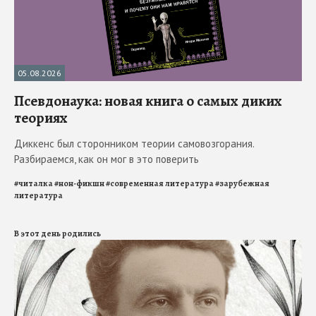
05.08.2026
Псевдонаука: новая книга о самых диких
теориях
Диккенс был сторонником теории самовозгорания.
Разбираемся, как он мог в это поверить
#
читалка
#
нон-фикшн
#
современная литература
#
зарубежная
литература
В этот день родились