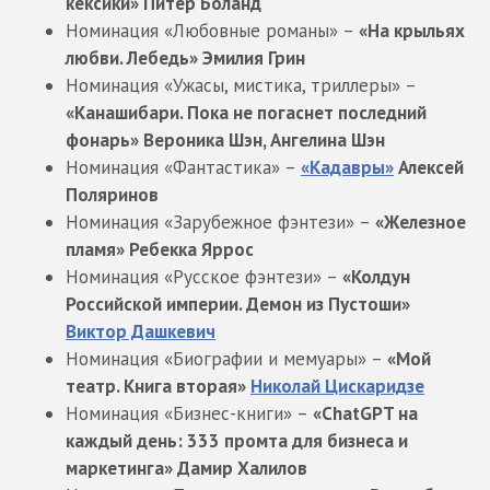
кексики» Питер Боланд
Номинация «Любовные романы» –
«На крыльях
любви. Лебедь» Эмилия Грин
Номинация «Ужасы, мистика, триллеры» –
«Канашибари. Пока не погаснет последний
фонарь» Вероника Шэн, Ангелина Шэн
Номинация «Фантастика» –
«Кадавры»
Алексей
Поляринов
Номинация «Зарубежное фэнтези» –
«Железное
пламя» Ребекка Яррос
Номинация «Русское фэнтези» –
«Колдун
Российской империи. Демон из Пустоши»
Виктор Дашкевич
Номинация «Биографии и мемуары» –
«Мой
театр. Книга вторая»
Николай Цискаридзе
Номинация «Бизнес-книги» –
«ChatGPT на
каждый день: 333 промта для бизнеса и
маркетинга» Дамир Халилов