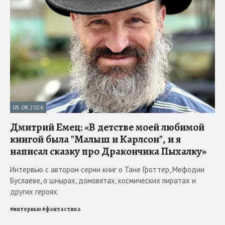
05.08.2026
Дмитрий Емец: «В детстве моей любимой
книгой была "Малыш и Карлсон", и я
написал сказку про Дракончика Пыхалку»
Интервью с автором серии книг о Тане Гроттер, Мефодии
Буслаеве, о шнырах, домовятах, космических пиратах и
других героях
#
интервью
#
фантастика