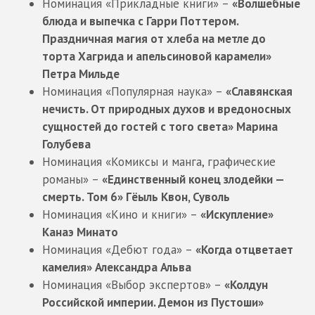
Номинация «Прикладные книги» –
«Волшебные
блюда и выпечка с Гарри Поттером.
Праздничная магия от хлеба на метле до
торта Хагрида и апельсиновой карамели»
Петра Мильде
Номинация «Популярная наука» –
«Славянская
нечисть. От природных духов и вредоносных
сущностей до гостей с того света» Марина
Голубева
Номинация «Комиксы и манга, графические
романы» –
«Единственный конец злодейки —
смерть. Том 6» Гёыль Квон, Суволь
Номинация «Кино и книги» –
«Искупление»
Канаэ Минато
Номинация «Дебют года» –
«Когда отцветает
камелия» Александра Альва
Номинация «Выбор экспертов» –
«Колдун
Российской империи. Демон из Пустоши»