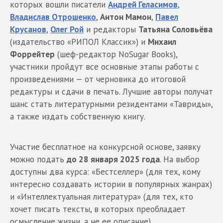
которых вошли писатели
Андрей Геласимов
,
Владислав Отрошенко
,
Антон Мамон
,
Павел
Крусанов
,
Олег Рой
и редакторы
Татьяна Соловьёва
(издательство «РИПОЛ Классик») и
Михаил
Форрейтер
(шеф-редактор NoSugar Books),
участники пройдут все основные этапы работы с
произведениями — от черновика до итоговой
редактуры и сдачи в печать. Лучшие авторы получат
шанс стать литературными резидентами «Тавриды»,
а также издать собственную книгу.
Участие бесплатное на конкурсной основе, заявку
можно подать
до 28 января 2025 года
. На выбор
доступны два курса: «Бестселлер» (для тех, кому
интересно создавать истории в популярных жанрах)
и «Интеллектуальная литература» (для тех, кто
хочет писать тексты, в которых преобладает
осмысление жизни, а не ее описание).