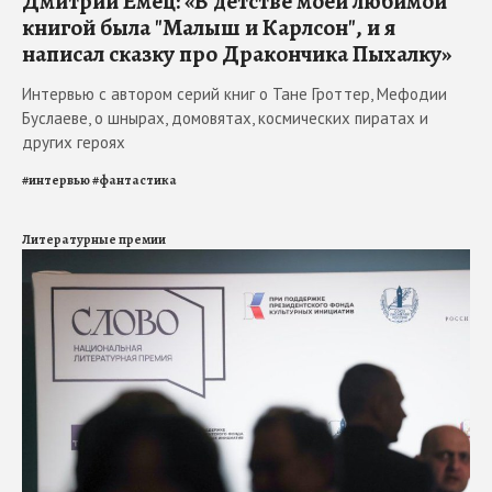
Дмитрий Емец: «В детстве моей любимой
книгой была "Малыш и Карлсон", и я
написал сказку про Дракончика Пыхалку»
Интервью с автором серий книг о Тане Гроттер, Мефодии
Буслаеве, о шнырах, домовятах, космических пиратах и
других героях
#
интервью
#
фантастика
Литературные премии