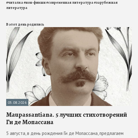
#
читалка
#
нон-фикшн
#
современная литература
#
зарубежная
литература
В этот день родились
05.08.2026
Maupassantiana. 5 лучших стихотворений
Ги де Мопассана
5 августа, в день рождения Ги де Мопассана, предлагаем