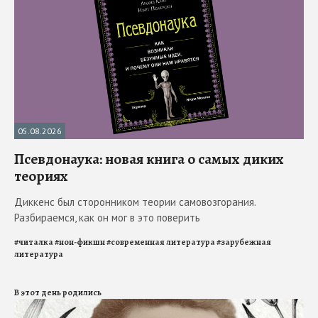
05.08.2026
Псевдонаука: новая книга о самых диких
теориях
Диккенс был сторонником теории самовозгорания.
Разбираемся, как он мог в это поверить
#
читалка
#
нон-фикшн
#
современная литература
#
зарубежная
литература
В этот день родились