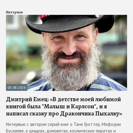
Интервью
05.08.2026
Дмитрий Емец: «В детстве моей любимой
книгой была "Малыш и Карлсон", и я
написал сказку про Дракончика Пыхалку»
Интервью с автором серий книг о Тане Гроттер, Мефодии
Буслаеве, о шнырах, домовятах, космических пиратах и