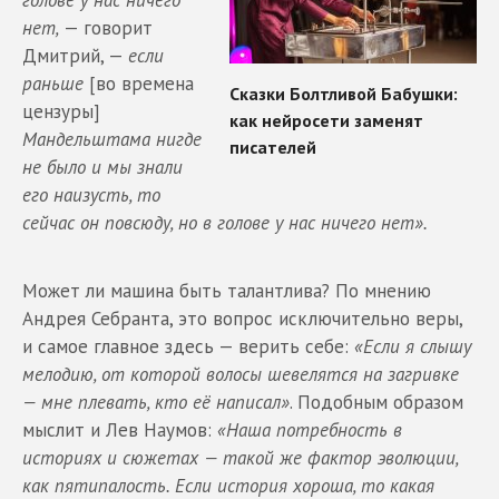
голове у нас ничего
нет,
— говорит
Дмитрий, —
если
раньше
[во времена
цензуры]
Мандельштама нигде
не было и мы знали
его наизусть, то
сейчас он повсюду, но в голове у нас ничего нет».
Может ли машина быть талантлива? По мнению
Андрея Себранта, это вопрос исключительно веры,
и самое главное здесь — верить себе:
«Если я слышу
мелодию, от которой волосы шевелятся на загривке
— мне плевать, кто её написал»
. Подобным образом
мыслит и Лев Наумов:
«Наша потребность в
историях и сюжетах — такой же фактор эволюции,
как пятипалость. Если история хороша, то какая