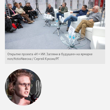
Открытие проекта «И + ИИ. Загляни в будущее» на ярмарке
non/fictioNвесна / Сергей Куксин/РГ