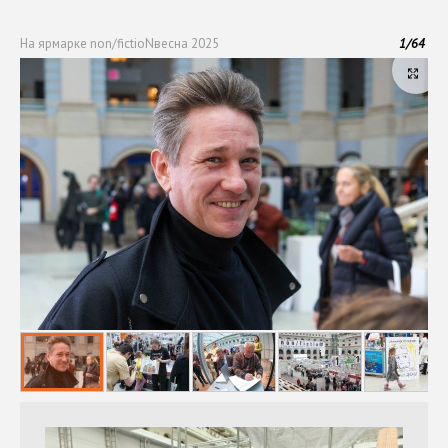
На ярмарке non/fictioNвесна 2025
1
/
64