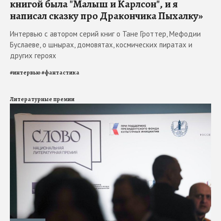
книгой была "Малыш и Карлсон", и я
написал сказку про Дракончика Пыхалку»
Интервью с автором серий книг о Тане Гроттер, Мефодии
Буслаеве, о шнырах, домовятах, космических пиратах и
других героях
#
интервью
#
фантастика
Литературные премии