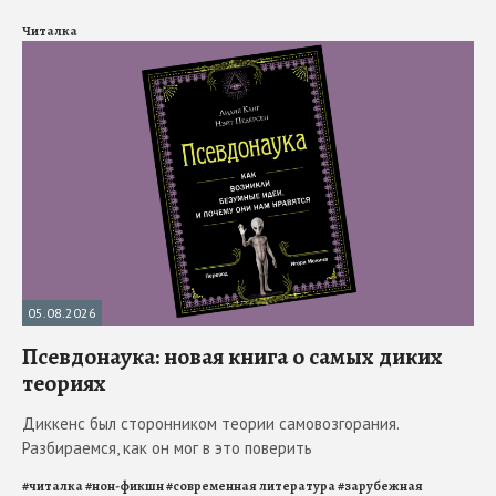
Читалка
05.08.2026
Псевдонаука: новая книга о самых диких
теориях
Диккенс был сторонником теории самовозгорания.
Разбираемся, как он мог в это поверить
#
читалка
#
нон-фикшн
#
современная литература
#
зарубежная