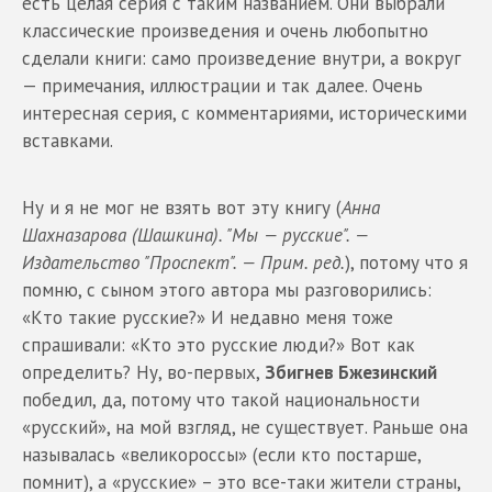
есть целая серия с таким названием. Они выбрали
классические произведения и очень любопытно
сделали книги: само произведение внутри, а вокруг
— примечания, иллюстрации и так далее. Очень
интересная серия, с комментариями, историческими
вставками.
Ну и я не мог не взять вот эту книгу (
Анна
Шахназарова (Шашкина). "Мы — русские". —
Издательство "Проспект". — Прим. ред.
), потому что я
помню, с сыном этого автора мы разговорились:
«Кто такие русские?» И недавно меня тоже
спрашивали: «Кто это русские люди?» Вот как
определить? Ну, во-первых,
Збигнев Бжезинский
победил, да, потому что такой национальности
«русский», на мой взгляд, не существует. Раньше она
называлась «великороссы» (если кто постарше,
помнит), а «русские» – это все-таки жители страны,