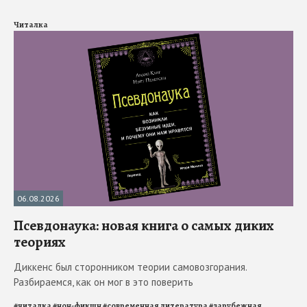
Читалка
06.08.2026
Псевдонаука: новая книга о самых диких
теориях
Диккенс был сторонником теории самовозгорания.
Разбираемся, как он мог в это поверить
#
читалка
#
нон-фикшн
#
современная литература
#
зарубежная