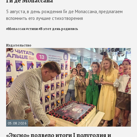
Ги де Мопассана
5 августа, в день рождения Ги де Мопассана, предлагаем
вспомнить его лучшие стихотворения
#
Мопассан
#
стихи
#
В этот день родились
Издательство
05.08.2026
«Эксмо» подвело итоги I полугодия и