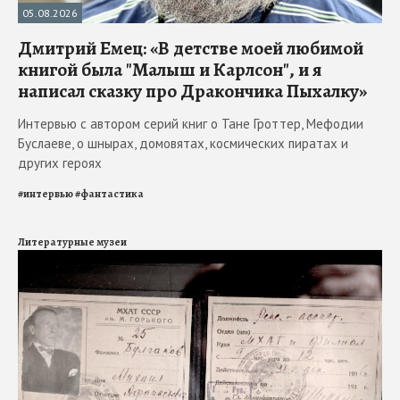
05.08.2026
Дмитрий Емец: «В детстве моей любимой
книгой была "Малыш и Карлсон", и я
написал сказку про Дракончика Пыхалку»
Интервью с автором серий книг о Тане Гроттер, Мефодии
Буслаеве, о шнырах, домовятах, космических пиратах и
других героях
#
интервью
#
фантастика
Литературные музеи