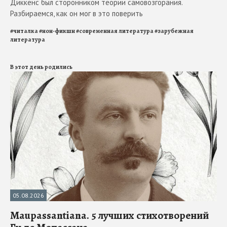
Диккенс был сторонником теории самовозгорания.
Разбираемся, как он мог в это поверить
#
читалка
#
нон-фикшн
#
современная литература
#
зарубежная
литература
В этот день родились
05.08.2026
Maupassantiana. 5 лучших стихотворений