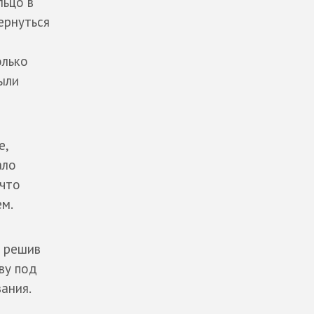
льцо в
ернуться
олько
ыли
е,
ало
 что
ем.
о решив
ву под
ания.