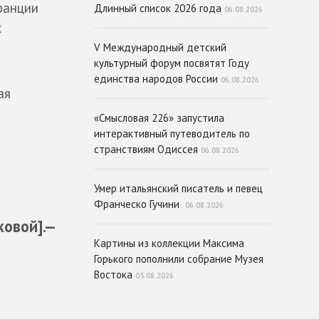
ранции
Длинный список 2026 года
06.08.2026
с
V Международный детский
культурный форум посвятят Году
единства народов России
06.08.2026
ая
«Смысловая 226» запустила
интерактивный путеводитель по
странствиям Одиссея
06.08.2026
Умер итальянский писатель и певец
Франческо Гучини
06.08.2026
ковой].—
Картины из коллекции Максима
Горького пополнили собрание Музея
Востока
05.08.2026