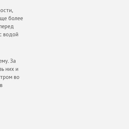
ости,
еще более
 перед
с водой
му. За
зь них и
утром во
в