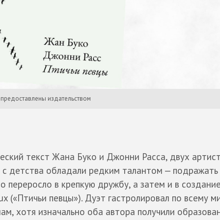
и предоставлены издательством
еский текст Жана Буко и Джонни Расса, двух артист
 с детства обладали редким талантом — подражать
о переросло в крепкую дружбу, а затем и в создани
aux («Птичьи певцы»). Дуэт гастролировал по всему м
нам, хотя изначально оба автора получили образова