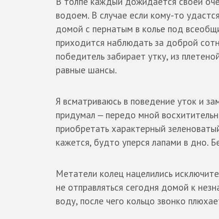
В толпе каждый дожидается своей оче
водоем. В случае если кому-то удастс
домой с пернатым в колье под всеобщи
приходится наблюдать за доброй сотне
победитель забирает утку, из плетено
равные шансы.
Я всматриваюсь в поведение уток и зам
придумал — передо мной восхитительны
приобретать характерный зеленоватый 
кажется, будто уперся лапами в дно. Б
Метатели колец нацелились исключител
не отправляться сегодня домой к незн
воду, после чего кольцо звонко плюха