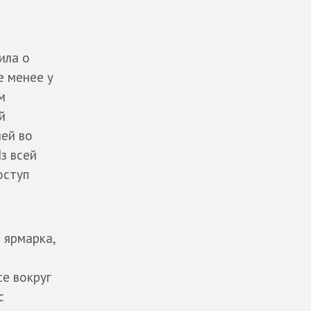
ила о
е менее у
м
й
ей во
Из всей
оступ
 ярмарка,
е вокруг
с