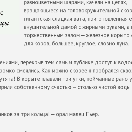
разноцветными шарами, качели на цепях,
вращающиеся на головокружительной скор
гигантская сладкая вата, приготовленная 
внушительной дамой с жирными руками, а
торжественным залом — железное корыто 
для коров, большее, круглое, словно луна.
ениями, перекрыв тем самым публике доступ к водое
ромко смеялись. Как можно скорее я пробрался скво
утята! В корыте плавали три утки, пойманные рано 
ерили собственному счастью — столько чистой воды 
анков за три кольца! — орал малец Пьер.