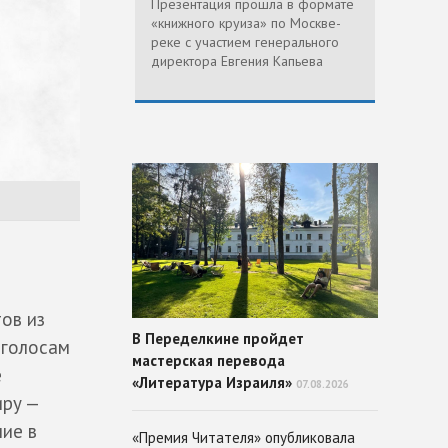
Презентация прошла в формате
«книжного круиза» по Москве-
реке с участием генерального
директора Евгения Капьева
ов из
В Переделкине пройдет
 голосам
мастерская перевода
е
«Литература Израиля»
07.08.2026
иру —
ние в
«Премия Читателя» опубликовала