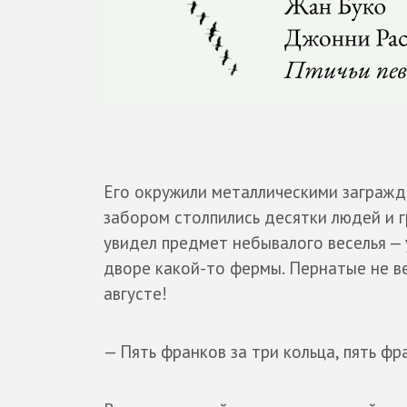
Его окружили металлическими загражд
забором столпились десятки людей и г
увидел предмет небывалого веселья — 
дворе какой-то фермы. Пернатые не в
августе!
— Пять франков за три кольца, пять фр