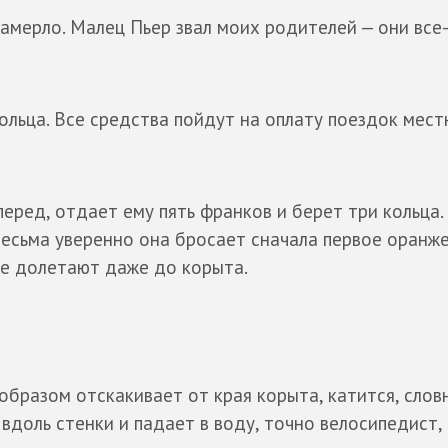
амерло. Малец Пьер звал моих родителей — они все
кольца. Все средства пойдут на оплату поездок мест
перед, отдает ему пять франков и берет три кольца.
Весьма уверенно она бросает сначала первое оранж
 не долетают даже до корыта.
образом отскакивает от края корыта, катится, слов
 вдоль стенки и падает в воду, точно велосипедист