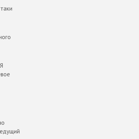
-таки
ного
 Я
евое
но
, едущий