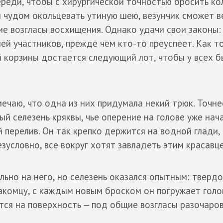
реди, чтобы с хирургической точностью бросить ко
я чудом окольцевать утиную шею, везунчик сможет в
е возгласы восхищения. Однако удачи свои законы:
й участников, прежде чем кто-то преуспеет. Как т
й корзины достается следующий лот, чтобы у всех б
ечаю, что одна из них придумала некий трюк. Точне
й селезень кряквы, чье оперение на голове уже нач
перелив. Он так крепко держится на водной глади,
езусловно, все вокруг хотят завладеть этим красавц
ьно на него, но селезень оказался опытным: тверд
акомцу, с каждым новым броском он погружает голо
ется на поверхность — под общие возгласы разочаров