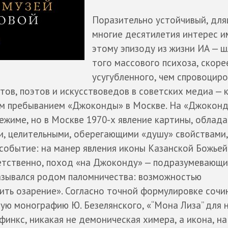
Поразительно устойчивый, дл
многие десятилетия интерес и
этому эпизоду из жизни ИА — 
того массового психоза, скоре
усугубленного, чем спровоцир
тов, поэтов и искусствоведов в советских медиа — 
ым пребыванием «Джоконды» в Москве. На «Джоконд
ежиме, но в Москве 1970-х явление картины, облад
и, целительными, оберегающими «душу» свойствами,
 событие: на манер явления иконы Казанской Божье
етственно, поход «на Джоконду» — подразумевающ
азывался родом паломничества: возможностью
жить озарение». Согласно точной формулировке соч
лую монографию Ю. Безелянского, «“Мона Лиза” для 
сфинкс, никакая не демоническая химера, а икона, н