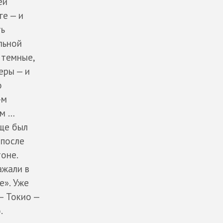
ей
ге — и
ть
льной
 темные,
еры — и
о
-м
ам …
бще был
 после
оне.
ажали в
». Уже
— Токио —
.