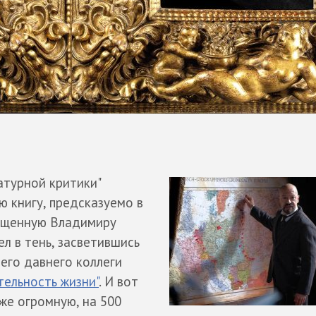
атурной критики"
ю книгу, предсказуемо в
вященную Владимиру
ел в тень, засветившись
оего давнего коллеги
ельность жизни"
. И вот
 же огромную, на 500