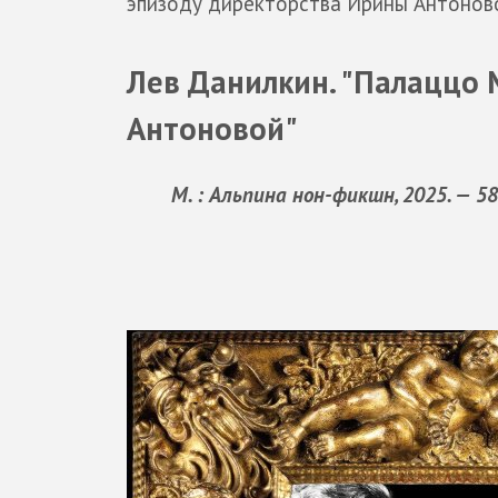
эпизоду директорства Ирины Антоновой:
Лев Данилкин. "Палаццо
Антоновой"
М. : Альпина нон-фикшн, 2025. — 58