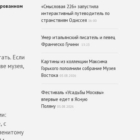
«Смысловая 226» запустила
интерактивный путеводитель по
странствиям Одиссея
16:00
Умер итальянский писатель и певец
Франческо Гучини
15:23
ать. Если
Картины из коллекции Максима
ве музея,
Горького пополнили собрание Музея
Востока
05.08.2026
Фестиваль «Усадьбы Москвы»
впервые едет в Ясную
Поляну
05.08.2026
ми:
, с
аменитому