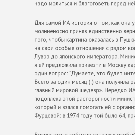
надо молиться и благоговеть перед не
Для самой ИА история о том, как она у
молниеносно приняв единственно верн
того, чтобы картина оказалась в Пушк
на свои особые отношения с рядом ко
Лувра до японского императора. Мини
я ей предложила привезти в Москву ка
один вопрос: “Думаете, это будет инте
Всего за один месяц (!) она получила
главный мировой шедевр». Нередко ИА 
подоплека этой расторопности министе
который и взялся помогать ей с орган
Фурцевой: в 1974 году той было 64, пр
Вокруг этого события соткался особы