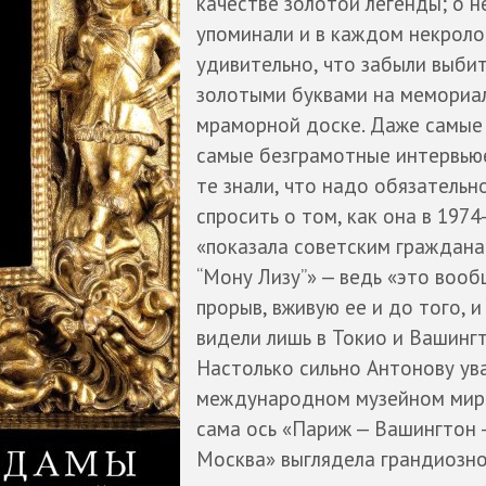
качестве золотой легенды; о н
упоминали и в каждом некроло
удивительно, что забыли выби
золотыми буквами на мемориа
мраморной доске. Даже самые
самые безграмотные интервью
те знали, что надо обязательн
спросить о том, как она в 1974
«показала советским граждан
“Мону Лизу”» — ведь «это воо
прорыв, вживую ее и до того, и
видели лишь в Токио и Вашингт
Настолько сильно Антонову ув
международном музейном мире
сама ось «Париж — Вашингтон 
Москва» выглядела грандиозно