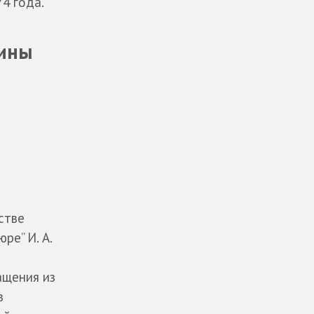
74 года.
рины
стве
ре” И. А.
ащения из
в