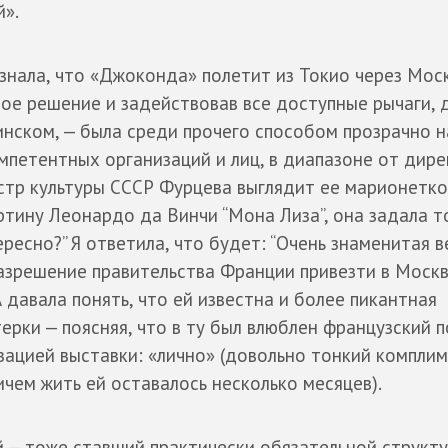
й».
знала, что «Джоконда» полетит из Токио через Моск
ое решение и задействовав все доступные рычаги, 
инском, — была среди прочего способом прозрачно 
мпетентных организаций и лиц, в диапазоне от дир
стр культуры СССР Фурцева выглядит ее марионетко
ртину Леонардо да Винчи “Мона Лиза”, она задала т
ресно?” Я ответила, что будет: “Очень знаменитая ве
 разрешение правительства Франции привезти в Моск
давала понять, что ей известна и более пикантная
рки — поясняя, что в ту был влюблен французский п
изацией выставки: «лично» (довольно тонкий комплим
ичем жить ей оставалось несколько месяцев).
й — тоже ставший практически обязательной структ