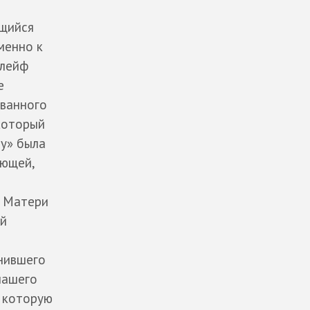
ящийся
менно к
шлейф
е
ованного
который
у» была
ающей,
й Матери
ий
инившего
нашего
а которую