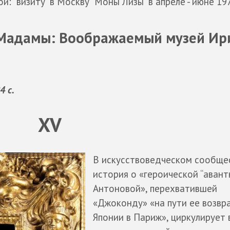
 "визиту" в Москву "Моны Лизы" в апреле - июне 19
 Мадамы: Воображаемый музей И
4 с.
XV
В искусствоведческом сообще
история о «героической “авантю
Антоновой», перехватившей
«Джоконду» «на пути ее возвр
Японии в Париж», циркулирует 