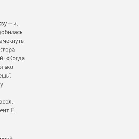
ву — и,
добилась
намекнуть
ектора
й: «Когда
олько
щь”.
ву
осол,
ент Е.
урной