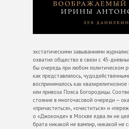
экстатическими завываниями журналис
охватил общество в связи с 45-дневн
бы очередь при любом политическом р
как представлялось, чудодейственным
воспринималось как квазирелигиозное
или привоза Пояса Богородицы. Соотв
стояние в многочасовой очереди — ок
«причаститься», «очиститься» и «пере
о «Джоконде» в Москве едва ли не це
брата никакой не вампир, никакой не 