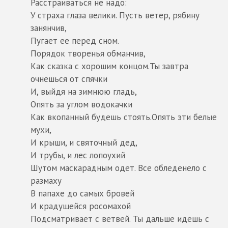
Расстраиваться не надо:
У страха глаза велики. Пусть ветер, рябину
занянчив,
Пугает ее перед сном.
Порядок творенья обманчив,
Как сказка с хорошим концом.Ты завтра
очнешься от спячки
И, выйдя на зимнюю гладь,
Опять за углом водокачки
Как вкопанный будешь стоять.Опять эти белые
мухи,
И крыши, и святочный дед,
И трубы, и лес лопоухий
Шутом маскарадным одет. Все обледенело с
размаху
В папахе до самых бровей
И крадущейся росомахой
Подсматривает с ветвей. Ты дальше идешь с