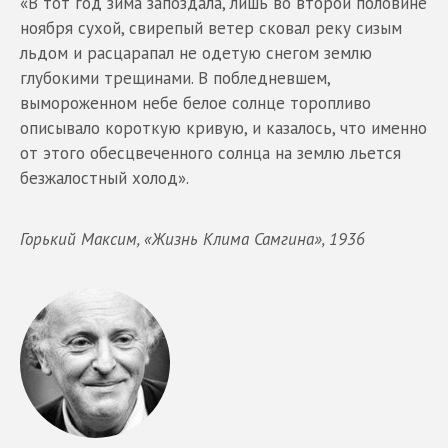
«В тот год зима запоздала, лишь во второй половине
ноября сухой, свирепый ветер сковал реку сизым
льдом и расцарапал не одетую снегом землю
глубокими трещинами. В побледневшем,
вымороженном небе белое солнце торопливо
описывало короткую кривую, и казалось, что именно
от этого обесцвеченного солнца на землю льется
безжалостный холод».
Горький Максим, «Жизнь Клима Самгина», 1936