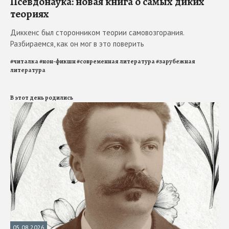
Псевдонаука: новая книга о самых диких
теориях
Диккенс был сторонником теории самовозгорания.
Разбираемся, как он мог в это поверить
#
читалка
#
нон-фикшн
#
современная литература
#
зарубежная
литература
В этот день родились
05.08.2026